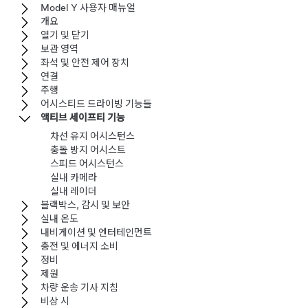
Model Y 사용자 매뉴얼
개요
열기 및 닫기
보관 영역
좌석 및 안전 제어 장치
연결
주행
어시스티드 드라이빙 기능들
액티브 세이프티 기능
차선 유지 어시스턴스
충돌 방지 어시스트
스피드 어시스턴스
실내 카메라
실내 레이더
블랙박스, 감시 및 보안
실내 온도
내비게이션 및 엔터테인먼트
충전 및 에너지 소비
정비
제원
차량 운송 기사 지침
비상 시