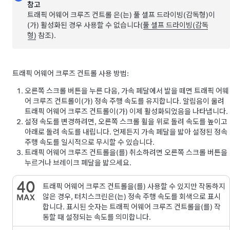
참고
트래픽 어웨어 크루즈 컨트롤
은(는)
풀 셀프 드라이빙(감독형)
이
(가) 활성화된 경우 사용할 수 없습니다(
풀 셀프 드라이빙(감독
형)
참조).
트래픽 어웨어 크루즈 컨트롤
사용 방법:
오른쪽 스크롤 버튼을 누른 다음, 가속 페달에서 발을 떼면
트래픽 어웨
어 크루즈 컨트롤
이(가) 정속 주행 속도를 유지합니다. 알림음이 울려
트래픽 어웨어 크루즈 컨트롤
이(가) 이제 활성화되었음을 나타냅니다.
설정 속도를 변경하려면, 오른쪽 스크롤 휠을 위로 돌려 속도를 높이고
아래로 돌려 속도를 내립니다. 언제든지 가속 페달을 밟아 설정된 정속
주행 속도를 일시적으로 무시할 수 있습니다.
트래픽 어웨어 크루즈 컨트롤
을(를) 취소하려면
오른쪽 스크롤 버튼을
누르거나
브레이크 페달을 밟으세요.
트래픽 어웨어 크루즈 컨트롤
을(를) 사용할 수 있지만 작동하지
않은 경우,
터치스크린
은(는) 정속 주행 속도를 회색으로 표시
합니다. 표시된 숫자는
트래픽 어웨어 크루즈 컨트롤
을(를) 작
동할 때 설정되는 속도를 의미합니다.