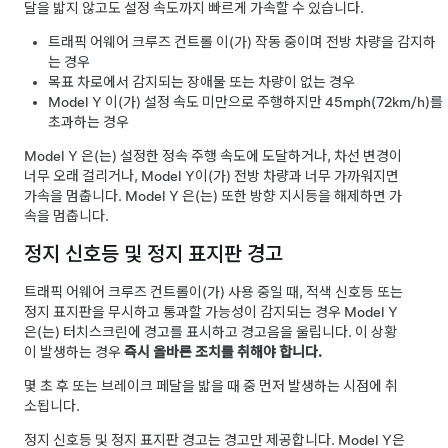
달을 밟지 않고도 설정 속도까지 빠르게 가속할 수 있습니다.
트래픽 어웨어 크루즈 컨트롤
이(가) 작동 중이며 전방 차량을 감지하
는 경우
목표 차로에서 감지되는 장애물 또는 차량이 없는 경우
Model Y
이(가) 설정 속도 미만으로 주행하지만
45mph(72km/h)
를
초과하는 경우
Model Y
은(는) 설정한 정속 주행 속도에 도달하거나, 차선 변경이
너무 오래 걸리거나,
Model Y
이(가) 전방 차량과 너무 가까워지면
가속을 멈춥니다.
Model Y
은(는) 또한 방향 지시등을 해제하면 가
속을 멈춥니다.
정지 신호등 및 정지 표지판 경고
트래픽 어웨어 크루즈 컨트롤
이(가) 사용 중일 때, 적색 신호등 또는
정지 표지판을 무시하고 통과할 가능성이 감지되는 경우
Model Y
은(는)
터치스크린
에 경고를 표시하고 경고음을 울립니다. 이 상황
이 발생하는 경우
즉시 올바른 조치를 취해야 합니다.
몇 초 후 또는 브레이크 페달을 밟을 때 중 먼저 발생하는 시점에 취
소됩니다.
정지 신호등 및 정지 표지판 경고는 경고만 제공합니다.
Model Y
은