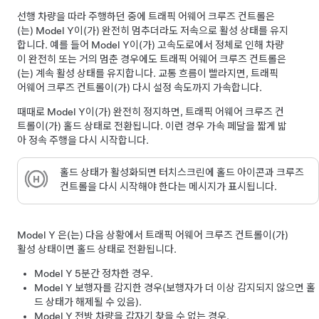
선행 차량을 따라 주행하던 중에
트래픽 어웨어 크루즈 컨트롤
은
(는)
Model Y
이(가) 완전히 멈추더라도 저속으로 활성 상태를 유지
합니다. 예를 들어
Model Y
이(가) 고속도로에서 정체로 인해 차량
이 완전히 또는 거의 멈춘 경우에도
트래픽 어웨어 크루즈 컨트롤
은
(는) 계속 활성 상태를 유지합니다. 교통 흐름이 빨라지면,
트래픽
어웨어 크루즈 컨트롤
이(가) 다시 설정 속도까지 가속합니다.
때때로
Model Y
이(가) 완전히 정지하면,
트래픽 어웨어 크루즈 컨
트롤
이(가) 홀드 상태로 전환됩니다. 이런 경우 가속 페달을 짧게 밟
아 정속 주행을 다시 시작합니다.
홀드 상태가 활성화되면
터치스크린
에 홀드 아이콘과 크루즈
컨트롤을 다시 시작해야 한다는 메시지가 표시됩니다.
Model Y
은(는) 다음 상황에서
트래픽 어웨어 크루즈 컨트롤
이(가)
활성 상태이면 홀드 상태로 전환됩니다.
Model Y
5분간 정차한 경우.
Model Y
보행자를 감지한 경우(보행자가 더 이상 감지되지 않으면 홀
드 상태가 해제될 수 있음).
Model Y
전방 차량을 갑자기 찾을 수 없는 경우.