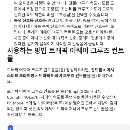
여 오프셋을 지정할 수 있습니다.
고정
(크루즈 속도가 모든 도
로에서 특정 값으로 조정됨) 또는
비율
(크루즈 속도가 도로의
감지된 속도 제한의 비율로 조정됨)을 선택할 수 있습니다.
녹색 신호등 신호음
:
캐나다 및 미국:
켜져 있을 경우, 적색 신호
등에서 대기하는 중에 신호등이 녹색으로 바뀌면 신호음이 울
립니다.
트래픽 어웨어 크루즈 컨트롤
도는
오토스티어
을(를)
사용 중이 아니고 신호 대기(적색 신호) 중이며 전방에 차량이
있다면, 앞차가 움직이기 시작할 때 알림음이 울립니다.
사용하는 방법
트래픽 어웨어 크루즈 컨트
롤
트래픽 어웨어 크루즈 컨트롤
을(를) 활성화하려면,
컨트롤
>
어시
스티드 드라이빙
>
트래픽 어웨어 크루즈 컨트롤
을(를) 터치하세
요.
트래픽 어웨어 크루즈 컨트롤
은(는)
18mph(30km/h)
및
85mph(140km/h)
사이의 속도로 주행하는 동안 사용할 수 있습니
다.
Model Y
의 앞
1.5미터(5피트)
이상 떨어진 곳에서 차량이 감지
되는 경우 더 낮은 속도에서도
트래픽 어웨어 크루즈 컨트롤
을(를)
활성화할 수 있습니다.