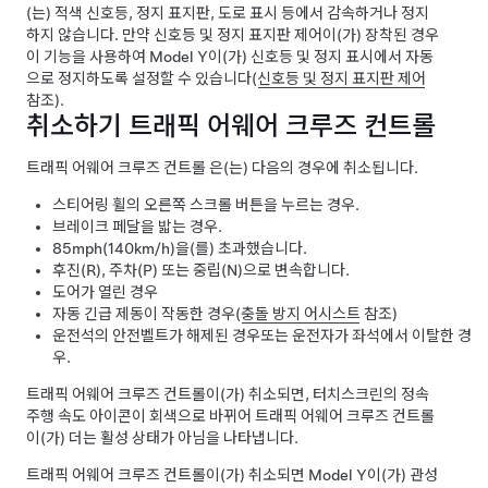
(는) 적색 신호등, 정지 표지판, 도로 표시 등에서 감속하거나 정지
하지 않습니다.
만약
신호등 및 정지 표지판 제어
이(가) 장착된 경우
이 기능을 사용하여
Model Y
이(가) 신호등 및 정지 표시에서 자동
으로 정지하도록 설정할 수 있습니다(
신호등 및 정지 표지판 제어
참조).
취소하기
트래픽 어웨어 크루즈 컨트롤
트래픽 어웨어 크루즈 컨트롤
은(는) 다음의 경우에 취소됩니다.
스티어링 휠
의 오른쪽 스크롤 버튼을 누르는 경우.
브레이크 페달을 밟는 경우.
85mph(140km/h)
을(를) 초과했습니다.
후진(R), 주차(P) 또는 중립(N)으로 변속합니다.
도어가 열린 경우
자동 긴급 제동이 작동한 경우(
충돌 방지 어시스트
참조)
운전석의 안전벨트가 해제된 경우또는 운전자가 좌석에서 이탈한 경
우.
트래픽 어웨어 크루즈 컨트롤
이(가) 취소되면,
터치스크린
의 정속
주행 속도 아이콘이 회색으로 바뀌어
트래픽 어웨어 크루즈 컨트롤
이(가) 더는 활성 상태가 아님을 나타냅니다.
트래픽 어웨어 크루즈 컨트롤
이(가) 취소되면
Model Y
이(가) 관성