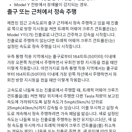
Model Y
전방에서 장애물이 감지되는 경우.
출구 또는 근처에서 정속 주행
제한된 접근 고속도로의 출구 근처에서 정속 주행하고 있을 때 진출
로 쪽으로 방향 지시등을 켜면
트래픽 어웨어 크루즈 컨트롤
은(는)
Model Y
이(가) 진출로로 나간다고 간주하고 감속을 시작합니다.
진출로로 주행하지 않는다면
트래픽 어웨어 크루즈 컨트롤
은(는)
설정된 속도로 정속 주행을 다시 시작합니다.
우측 통행 적용 지역에서는 출구로부터
164피트(50미터)
이내에
가장 오른쪽 차선에서 주행하면서 우회전 방향 지시등을 켰을 때만
이렇게 작동합니다. 마찬가지로 좌측 통행 적용 지역에서는 출구로
부터
164피트(50미터)
이내에 가장 왼쪽 차선에서 주행하면서 좌
회전 방향 지시등을 켰을 때만 이렇게 작동합니다.
고속도로 나들목 또는 진출로에서 주행할 때,
트래픽 어웨어 크루즈
컨트롤
을(를) 켜면 해당 위치에서 주행한 다른 Tesla 차량의 보고된
속도에 가까워지도록 설정 속도가
5mph(5km/h)
단위로
25mph(40km/h)
까지 감속될 수 있습니다. 이를 무시하고 설정 속
도로 계속해서 정속 주행하려면 가속 페달을 밟습니다. 새로 설정된
속도는 나들목 또는 진출로를 주행하는 동안 유지됩니다(단, 새 설
정 속도를 무시하거나
트래픽 어웨어 크루즈 컨트롤
을(를) 취소하
는 경우는 제외). 나들목 또는 진출로 주행 후, 새 위치에 따라 필요