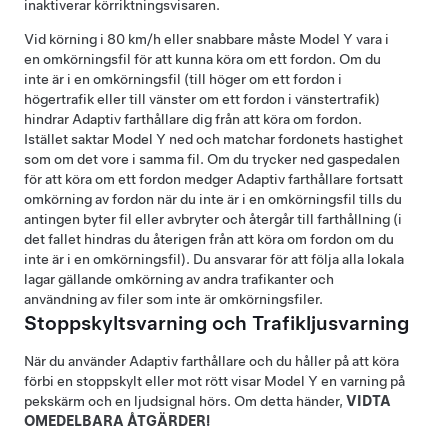
inaktiverar körriktningsvisaren.
Vid körning i
80 km/h
eller snabbare måste
Model Y
vara i
en omkörningsfil för att kunna köra om ett fordon. Om du
inte är i en omkörningsfil (till höger om ett fordon i
högertrafik eller till vänster om ett fordon i vänstertrafik)
hindrar
Adaptiv farthållare
dig från att köra om fordon.
Istället saktar
Model Y
ned och matchar fordonets hastighet
som om det vore i samma fil. Om du trycker ned gaspedalen
för att köra om ett fordon medger
Adaptiv farthållare
fortsatt
omkörning av fordon när du inte är i en omkörningsfil tills du
antingen byter fil eller avbryter och återgår till farthållning (i
det fallet hindras du återigen från att köra om fordon om du
inte är i en omkörningsfil). Du ansvarar för att följa alla lokala
lagar gällande omkörning av andra trafikanter och
användning av filer som inte är omkörningsfiler.
Stoppskyltsvarning och Trafikljusvarning
När du använder
Adaptiv farthållare
och du håller på att köra
förbi en stoppskylt eller mot rött visar
Model Y
en varning på
pekskärm
och en ljudsignal hörs. Om detta händer,
VIDTA
OMEDELBARA ÅTGÄRDER!