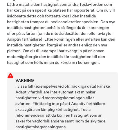
bättre matcha den hastighet som andra Tesla-fordon som
har kört på den specifika platsen har rapporterat. Om du vill
åsidosätta detta och fortsätta köra i den inställda
hastigheten trampar du ned accelerationspedalen. Den nya
inställda hastigheten behålls så länge du är i korsningen
eller på avfarten (om du inte åsidosätter den eller avbryter
Adaptiv farthållare
). Efter korsningen eller avfarten kan den
inställda hastigheten återgå eller ändras enligt den nya
platsen. Om du till exempel har svängt in på en annan
motorväg återgår den inställda körhastigheten till den
hastighet som hölls innan du körde in i korsningen.
VARNING
I vissa fall (exempelvis vid otillräckliga data) kanske
Adaptiv farthållare
inte automatiskt minskar
hastigheten vid motorvägskorsningen eller
avfarten. Förlita dig inte på att
Adaptiv farthållare
ska avgöra en lämplig körhastighet. Tesla
rekommenderar att du kör i en hastighet som är
säker för vägförhållandena samt inom de skyltade
hastighetsbegränsningarna.