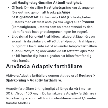
välj
Hastighetsgräns
eller
Aktuell hastighet
.
Offset
: Om du väljer
Hastighetsgräns
kan du ange en
förskjutning genom att trycka på
Ange
hastighetsoffset
. Du kan välja
Fast
(körhastigheten
justeras med ett visst antal på alla vägar) eller
Procent
(körhastigheten justeras som en procentandel av den
identifierade hastighetsbegränsningen för vägen).
Ljudsignal för grönt trafikljus
: I aktiverat läge hörs en
signal när du väntar vid ett rött trafikljus och trafikljuset
blir grönt. Om du inte aktivt använder
Adaptiv farthållare
eller
Autostyrning
och väntar vid ett rött trafikljus med
en bil framför dig, hörs signalen när bilen framför dig
körs framåt.
Använda
Adaptiv farthållare
Aktivera
Adaptiv farthållare
genom att trycka på
Reglage
>
Självkörning
>
Adaptiv farthållare
.
Adaptiv farthållare
är tillgängligt så länge du kör i mellan
30 km/h
och
150 km/h
. Du kan aktivera
Adaptiv farthållare
i
lägre hastigheter om ett fordon identifieras minst
1,5 meter
framför
Model Y
.