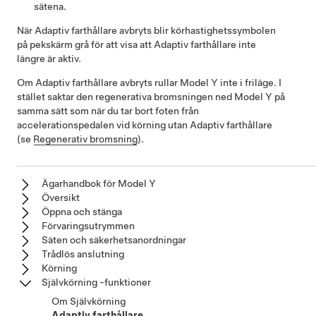
sätena.
När
Adaptiv farthållare
avbryts blir körhastighetssymbolen
på
pekskärm
grå för att visa att
Adaptiv farthållare
inte
längre är aktiv.
Om
Adaptiv farthållare
avbryts rullar
Model Y
inte i friläge. I
stället saktar den regenerativa bromsningen ned
Model Y
på
samma sätt som när du tar bort foten från
accelerationspedalen vid körning utan
Adaptiv farthållare
(se
Regenerativ bromsning
).
Ägarhandbok för Model Y
Översikt
Öppna och stänga
Förvaringsutrymmen
Säten och säkerhetsanordningar
Trådlös anslutning
Körning
Självkörning -funktioner
Om Självkörning
Adaptiv farthållare