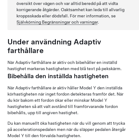
översikt över vägen och var alltid beredd på att vidta
korrigerande åtgärder. Oaktsamhet kan leda till allvarlig
kroppsskada eller dödsfall. För mer information, se
Självkörning
Begränsningar och varningar
.
Under användning
Adaptiv
farthållare
När
Adaptiv farthållare
är aktiv och bibehåller en inställd
hastighet markeras hastigheten med blå text på
pekskärm
.
Bibehålla den inställda hastigheten
När
Adaptiv farthållare
är aktiv håller
Model Y
den inställda
körhastigheten när inget fordon detekteras framför det. När
du kör bakom ett fordon ökar eller minskar
Model Y
hastigheten så att valt avstånd till framförvarande fordon
bibehålls, upp till angiven hastighet.
Du kan manuellt öka hastigheten när du vill genom att trycka
på accelerationspedalen men när du släpper pedalen återgår
Model Y
till den förvalda hastigheten.