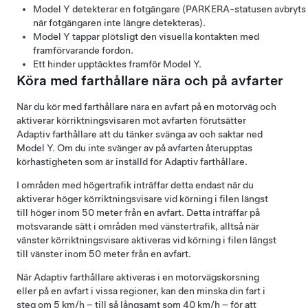
Model Y
detekterar en fotgängare (PARKERA-statusen avbryts
när fotgängaren inte längre detekteras).
Model Y
tappar plötsligt den visuella kontakten med
framförvarande fordon.
Ett hinder upptäcktes framför
Model Y
.
Köra med farthållare nära och på avfarter
När du kör med farthållare nära en avfart på en motorväg och
aktiverar körriktningsvisaren mot avfarten förutsätter
Adaptiv farthållare
att du tänker svänga av och saktar ned
Model Y
. Om du inte svänger av på avfarten återupptas
körhastigheten som är inställd för
Adaptiv farthållare
.
I områden med högertrafik inträffar detta endast när du
aktiverar höger körriktningsvisare vid körning i filen längst
till höger inom
50 meter
från en avfart. Detta inträffar på
motsvarande sätt i områden med vänstertrafik, alltså när
vänster körriktningsvisare aktiveras vid körning i filen längst
till vänster inom
50 meter
från en avfart.
När
Adaptiv farthållare
aktiveras i en motorvägskorsning
eller på en avfart
i vissa regioner
, kan den minska din fart i
steg om
5 km/h
– till så långsamt som
40 km/h
– för att