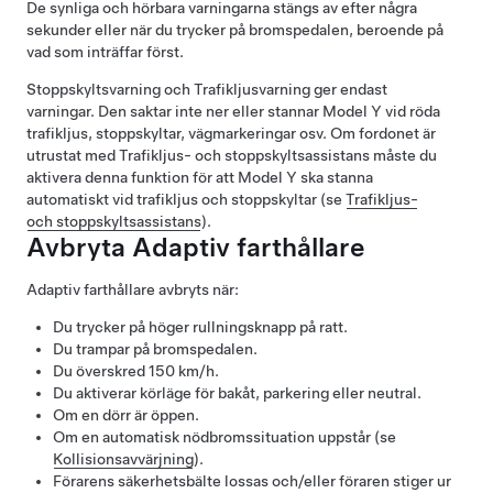
De synliga och hörbara varningarna stängs av efter några
sekunder eller när du trycker på bromspedalen, beroende på
vad som inträffar först.
Stoppskyltsvarning och Trafikljusvarning ger endast
varningar. Den saktar inte ner eller stannar
Model Y
vid röda
trafikljus, stoppskyltar, vägmarkeringar osv.
Om fordonet är
utrustat med
Trafikljus- och stoppskyltsassistans
måste du
aktivera denna funktion för att
Model Y
ska stanna
automatiskt vid trafikljus och stoppskyltar (se
Trafikljus-
och stoppskyltsassistans
).
Avbryta
Adaptiv farthållare
Adaptiv farthållare
avbryts när:
Du trycker på höger rullningsknapp på
ratt
.
Du trampar på bromspedalen.
Du överskred
150 km/h
.
Du aktiverar körläge för bakåt, parkering eller neutral.
Om en dörr är öppen.
Om en automatisk nödbromssituation uppstår (se
Kollisionsavvärjning
).
Förarens säkerhetsbälte lossas och/eller föraren stiger ur