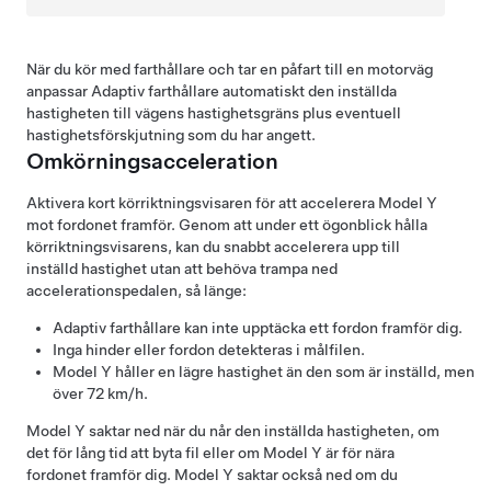
När du kör med farthållare och tar en påfart till en motorväg
anpassar
Adaptiv farthållare
automatiskt den inställda
hastigheten till vägens hastighetsgräns plus eventuell
hastighetsförskjutning som du har angett.
Omkörningsacceleration
Aktivera kort körriktningsvisaren för att accelerera
Model Y
mot fordonet framför. Genom att under ett ögonblick hålla
körriktningsvisarens, kan du snabbt accelerera upp till
inställd hastighet utan att behöva trampa ned
accelerationspedalen, så länge:
Adaptiv farthållare
kan inte upptäcka ett fordon framför dig.
Inga hinder eller fordon detekteras i målfilen.
Model Y
håller en lägre hastighet än den som är inställd, men
över
72 km/h
.
Model Y
saktar ned när du når den inställda hastigheten, om
det för lång tid att byta fil eller om
Model Y
är för nära
fordonet framför dig.
Model Y
saktar också ned om du