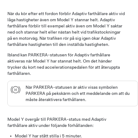
När du kör efter ett fordon förblir
Adaptiv farthållare
aktiv vid
låga hastigheter även om
Model Y
stannar helt.
Adaptiv
farthållare
förblir till exempel aktiv även om
Model Y
saktar
ned och stannar helt eller nästan helt vid trafikstockningar
på en motorväg. När trafiken rör på sig igen ökar
Adaptiv
farthållare
hastigheten till den inställda hastigheten.
Ibland kan PARKERA-statusen för
Adaptiv farthållare
aktiveras när
Model Y
har stannat helt. Om det händer
trycker du kort ned accelerationspedalen för att återuppta
farthållaren.
När PARKERA-statusen är aktiv visas symbolen
PARKERA på
pekskärm
och ett meddelande om att du
måste återaktivera farthållaren.
Model Y
övergår till PARKERA-status med
Adaptiv
farthållare
aktiv under följande förhållanden:
Model Y
har stått stilla i 5 minuter.