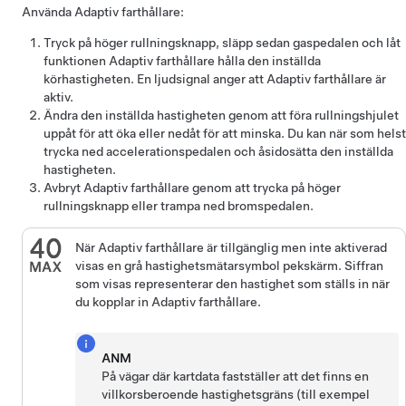
Använda
Adaptiv farthållare
:
Tryck på höger rullningsknapp, släpp sedan gaspedalen och låt
funktionen
Adaptiv farthållare
hålla den inställda
körhastigheten. En ljudsignal anger att
Adaptiv farthållare
är
aktiv.
Ändra den inställda hastigheten genom att föra rullningshjulet
uppåt för att öka eller nedåt för att minska. Du kan när som helst
trycka ned accelerationspedalen och åsidosätta den inställda
hastigheten.
Avbryt
Adaptiv farthållare
genom att
trycka på höger
rullningsknapp
eller trampa ned bromspedalen.
När
Adaptiv farthållare
är tillgänglig men inte aktiverad
visas en grå hastighetsmätarsymbol
pekskärm
. Siffran
som visas representerar den hastighet som ställs in när
du kopplar in
Adaptiv farthållare
.
ANM
På vägar där kartdata fastställer att det finns en
villkorsberoende hastighetsgräns (till exempel