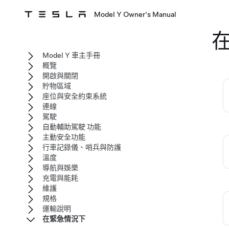
Model Y Owner's Manual
Model Y 車主手冊
概覽
開啟與關閉
貯物區域
座位與安全約束系統
連線
駕駛
自動輔助駕駛 功能
主動安全功能
行車記錄儀、哨兵與防護
溫度
導航與娛樂
充電與能耗
維護
規格
運輸說明
在緊急情況下