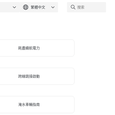
耗盡續航電力
跨線跳接啟動
淹水車輛指南