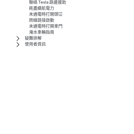
聯絡 Tesla 路邊援助
耗盡續航電力
未通電時打開頭冚
跨線跳接啟動
未通電時打開車門
淹水車輛指南
疑難排解
使用者資訊