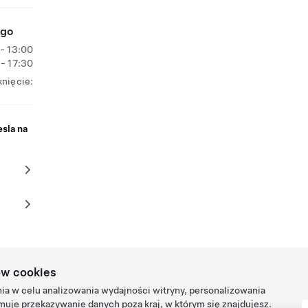
ego
- 13:00
 - 17:30
nięcie:
sla na
ów cookies
a w celu analizowania wydajności witryny, personalizowania
muje przekazywanie danych poza kraj, w którym się znajdujesz.
la ©
2026
Prywatność i przepisy prawne
Kontakt
Kariera
Otrzymaj Newsletter
Lok