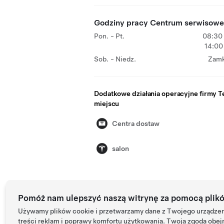
Godziny pracy Centrum serwisow
Pon. - Pt.
08:30 
14:00
Sob. - Niedz.
Zamk
Dodatkowe działania operacyjne firmy Te
miejscu
Centra dostaw
salon
Pomóż nam ulepszyć naszą witrynę za pomocą plik
Używamy plików cookie i przetwarzamy dane z Twojego urządzeni
treści reklam i poprawy komfortu użytkowania. Twoja zgoda obej
Tes