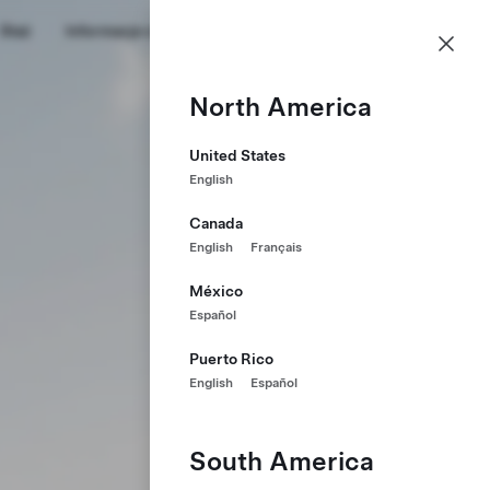
PL
Staż
Informacje o nas
Profil
North America
United States
English
Canada
English
Français
México
Español
Puerto Rico
English
Español
South America