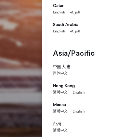
Qatar
English
اَلْعَرَبِيَّةُ
Saudi Arabia
English
اَلْعَرَبِيَّةُ
Asia/Pacific
中国大陆
简体中文
Hong Kong
繁體中文
English
Macau
繁體中文
English
台灣
繁體中文