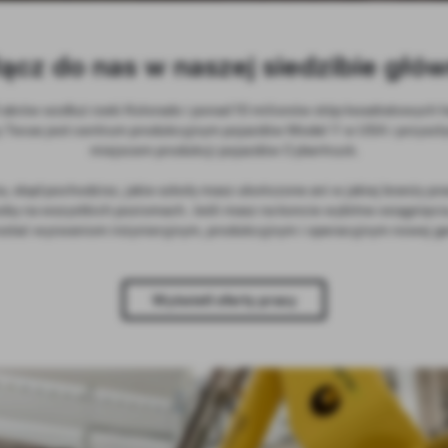
ącz do nas w naszej siedzibie głó
akrów wzdłuż rzeki Kolorado i ponad 10 milionów stóp kwadratowych ha
y Texas jest centrum produkcyjnym pojazdów Model Y w USA i przysz
miejscem produkcji pojazdów Cybertruck.
, skąd pochodzisz, jakie szkoły masz ukończone ani w jakiej branży 
by na wszystkich poziomach. Jeśli masz na koncie wybitne osiągnięcia
ostać wyzwaniom inżynieryjnym, produkcyjnym i operacyjnym nowej ge
Wyświetl oferty pracy