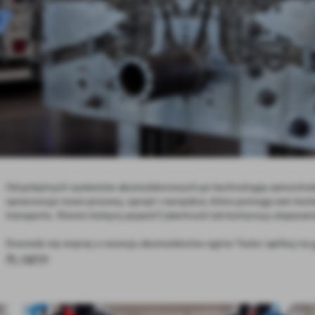
Od potężnych systemów akumulatorowych po technologię samochodo
opracowuje nowe procesy, sprzęt i narzędzia, które pomogą nam ks
transportu. Stwórz kolejny pojazd Cybertruck lub kontynuuj ulepszan
Dowiedz się więcej o rozwoju akumulatorów ogniw Tesla i aplikuj na
ds. ogniw
.