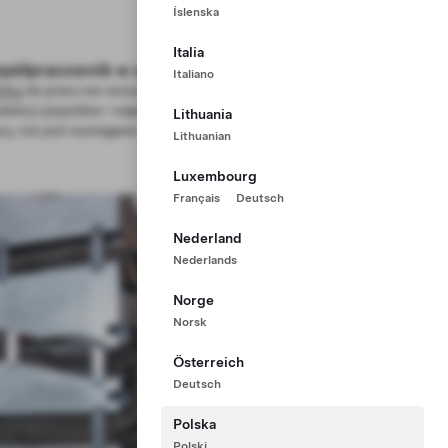
Íslenska
Italia
półpracownik w zakresie produkcji
Italiano
ikuj
do pracy we wszystkich obszarach procesu
dukcji pojazdów—zapewnione szkolenie w miejscu
Lithuania
cy, nie jest wymagane wcześniejsze doświadczenie.
Lithuanian
Luxembourg
Français
Deutsch
Nederland
Nederlands
Norge
Norsk
Österreich
Deutsch
Polska
Polski