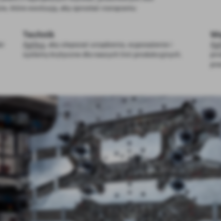
ne, które ewoluują, aby sprostać rosnącemu
Technik
Ws
zi
Aplikuj
, aby ulepszać urządzenia, wyposażenie i
Apl
systemy krytyczne dla naszych linii produkcyjnych.
pro
pra