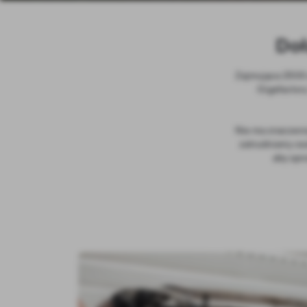
Doł
Zajmująca 2500 
Gigafactor
Nie ma znaczenia
zatrudniamy oso
aby spr