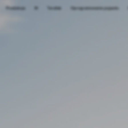
Produkcja
SI
Terafab
Oprogramowanie pojazdu