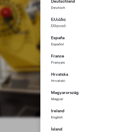
Deutschland
Deutsch
Ελλάδα
Ελληνικά
España
Español
France
Français
Hrvatska
Hrvatski
Magyarország
Magyar
Ireland
English
Ísland