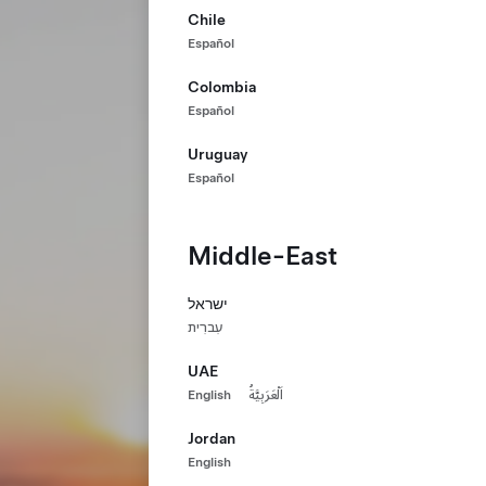
Chile
Español
Colombia
Español
Uruguay
Español
Middle-East
ישראל
עִברִית
UAE
English
اَلْعَرَبِيَّةُ
Jordan
English