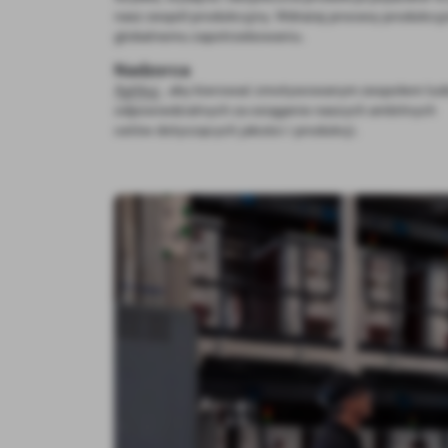
nasz zespół produkcyjny. Wdrażaj procesy produkcyj
globalnemu zapotrzebowaniu.
Nadzorca
Aplikuj
, aby kierować zmotywowanym zespołem lud
odpowiedzialnych za osiąganie naszych ambitnych
celów dotyczących jakości i produkcji.