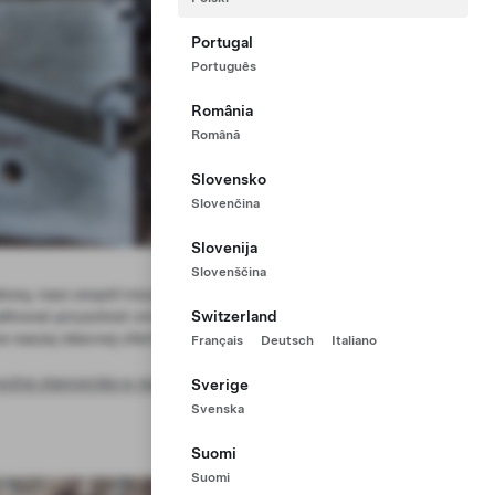
Portugal
Português
România
Română
Slovensko
Slovenčina
Slovenija
Slovenščina
wą, nasz zespół inżynierów
Switzerland
ztałtować przyszłość zrównoważonego
ie naszej obecnej oferty pojazdów.
Français
Deutsch
Italiano
wolne stanowiska w naszym zespole
Sverige
Svenska
Suomi
Suomi