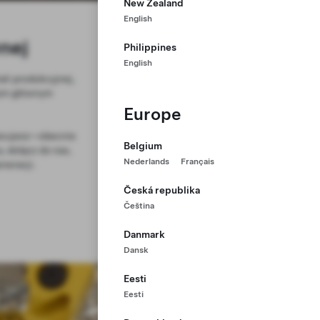
New Zealand
English
wnej
Philippines
English
li produkcyjnej,
łym głównym
Europe
pracujesz—obecnie
Belgium
, dołącz do nas,
Nederlands
Français
neracji.
Česká republika
Čeština
Danmark
Dansk
Eesti
Eesti