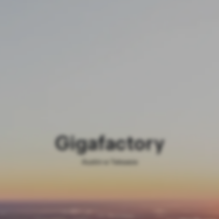
Gigafactory
Austin w Teksasie