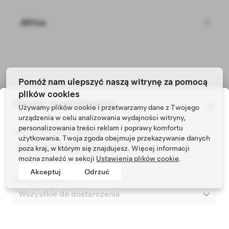
Africa
Pomóż nam ulepszyć naszą witrynę za pomocą
Tesla © 2026
plików cookies
Prywatność i przepisy prawne
Obszar wyszukiwania
Używamy plików cookie i przetwarzamy dane z Twojego
urządzenia w celu analizowania wydajności witryny,
personalizowania treści reklam i poprawy komfortu
Kod pocztowy dla rejestracji
użytkowania. Twoja zgoda obejmuje przekazywanie danych
poza kraj, w którym się znajdujesz. Więcej informacji
można znaleźć w sekcji
Ustawienia plików cookie
.
Akceptuj
Odrzuć
Szukaj w obrębie