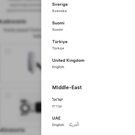
Sverige
zapewniają autonomicznego kierowania pojazdem. Mogą obowiązywać
ograniczenia techniczne. Szczegółowe informacje znajdziesz w
Instrukcji
Svenska
obsługi
.
Ładowanie
Dowiedz się więcej
Suomi
Suomi
Każdy pojazd Tesla zapewnia dostęp do największej globalnej sieci
ładowania w usłudze Supercharging
Türkiye
Türkçe
2350 zł
United Kingdom
Wall Connector
Nasze zalecane rozwiązanie do
English
ładowania pojazdu w domu.
Middle-East
900 zł
ישראל
Złącze mobilne
עִברִית
Przydatne podczas długich
podróży z dala od domu.
UAE
English
اَلْعَرَبِيَّةُ
Akcesoria
Dowiedz się więcej