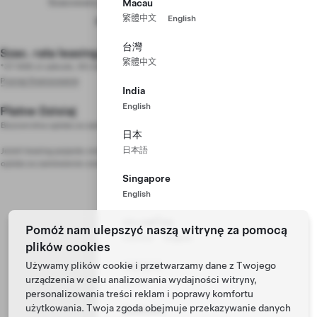
Szacowany termin dostawy: paźdz. – listop. 2026
Macau
繁體中文
English
Model Y Napęd na tylne koła
Pokaż szczegóły wyceny
189 990 zł
Lakier Pearl White
W zestawie
台灣
Koła Aperture 18″
W zestawie
Szac. rata leasing operacyjnego
1965 zł/mies
繁體中文
Wnętrze All Black
W zestawie
*37 998 zł zaliczki, 60 miesięcy, RRSO 0,99%, 189 990 zł Cena Zakupu
Wnętrze pięciomiejscowe
W zestawie
Poznaj finansowanie
India
Autopilot
W zestawie
English
30-dniowa wersja próbna Łączności Premium
W zestawie
Płatne Dzisiaj
1200 zł
Bezzwrotna opłata za zamówienie
日本
日本語
Cena Zakupu
189 990 zł
Jeżeli leasing pojazdu zostanie całkowicie sfinansowany przez stronę trzecią,
opłata za zamówienie zostanie zwrócona po dostarczeniu pojazdu.
Singapore
English
ประเทศไทย
Pomóż nam ulepszyć naszą witrynę za pomocą
ภาษาไทย
English
plików cookies
Używamy plików cookie i przetwarzamy dane z Twojego
대한민국
urządzenia w celu analizowania wydajności witryny,
한국어
personalizowania treści reklam i poprawy komfortu
użytkowania. Twoja zgoda obejmuje przekazywanie danych
Australia