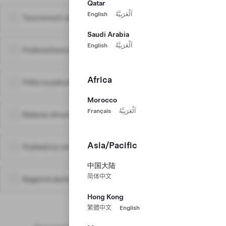
Qatar
English
اَلْعَرَبِيَّةُ
Tace konsoli centralnej
150 zł
Saudi Arabia
English
اَلْعَرَبِيَّةُ
Podświetlane progi drzwi
1275 zł
Africa
Półka na pakunki
600 zł
Morocco
Français
اَلْعَرَبِيَّةُ
Materac dmuchany
1100 zł
Asia/Pacific
Wykładziny wewnętrzne All-Weather
1040 zł
中国大陆
简体中文
Bagażnik dachowy
2300 zł
Hong Kong
Twój Model Y
繁體中文
English
Zachowaj Swój Projekt