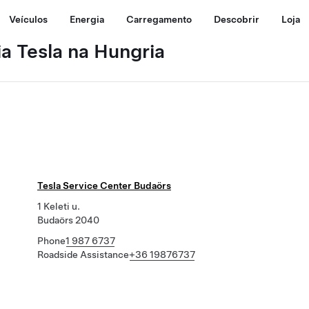
Veículos
Energia
Carregamento
Descobrir
Loja
a Tesla na Hungria
Tesla Service Center Budaörs
1 Keleti u.
Budaörs 2040
Phone
1 987 6737
Roadside Assistance
+36 19876737