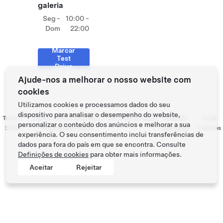
galeria
Seg -
10:00 -
Dom
22:00
Marcar
Test
Drive
Ajude-nos a melhorar o nosso website com
cookies
Utilizamos cookies e processamos dados do seu
dispositivo para analisar o desempenho do website,
Tesla ©
Política de privacidade e
Contato
Carreiras
Receber
Onde
personalizar o conteúdo dos anúncios e melhorar a sua
2026
informações legais
newsletter
estamos
experiência. O seu consentimento inclui transferências de
dados para fora do país em que se encontra. Consulte
Definições de cookies
para obter mais informações.
Aceitar
Rejeitar