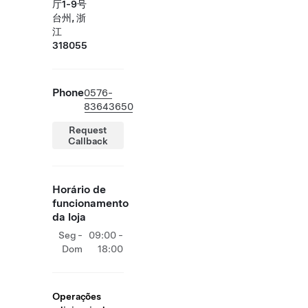
厅1-9号
台州, 浙
江
318055
Phone
0576-
83643650
Request
Callback
Horário de
funcionamento
da loja
Seg -
09:00 -
Dom
18:00
Operações