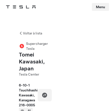
Menu
Tesla
Skip to main content
Voltar à lista
Supercharger
Tesla
Tomei
Kawasaki,
Japan
Tesla Center
6-10-1
Tsuchihashi
Kawasaki,
Kanagawa
216-0005