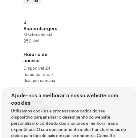
3
Superchargers
Máximo de até
250 kW
Horário de
acesso
Disponível 24
horas por dia, 7
dias por semana
Ajude-nos a melhorar o nosso website com
Roadside
cookies
Assistance
Utilizamos cookies e processamos dados do seu
Tesla Owner
dispositivo para analisar o desempenho do website,
Service:
0120
personalizar o conteúdo dos anúncios e melhorar a sua
312 441
experiência. O seu consentimento inclui transferências de
dados para fora do país em que se encontra. Consulte