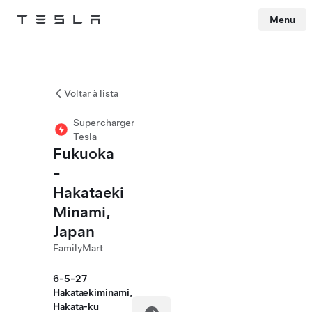
Menu
Tesla
Skip to main content
Voltar à lista
Supercharger
Tesla
Fukuoka
-
Hakataeki
Minami,
Japan
FamilyMart
6-5-27
Hakataekiminami,
Hakata-ku