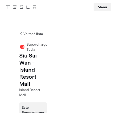
Menu
Tesla
Skip to main content
Voltar à lista
Supercharger
Tesla
Siu Sai
Wan -
Island
Resort
Mall
Island Resort
Mall
Este
Supercharger