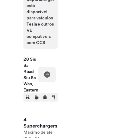
está
disponível
para veículos
Tesla e outros
VE
compatíveis
com CCS
28 Siu
Sai
Road
Siu Sai
Wan,
Eastern
4
Superchargers
Máximo de até