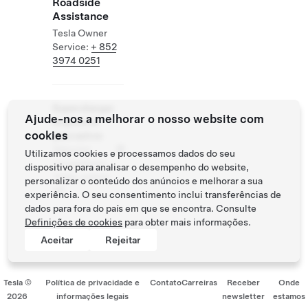
Roadside
Assistance
Tesla Owner
Service:
+ 852
3974 0251
Supercharger
Ajude-nos a melhorar o nosso website com
disponível
cookies
para outros
Veículos
Utilizamos cookies e processamos dados do seu
compatíveis:
dispositivo para analisar o desempenho do website,
Tesla, outros
personalizar o conteúdo dos anúncios e melhorar a sua
VE
experiência. O seu consentimento inclui transferências de
dados para fora do país em que se encontra. Consulte
Definições de cookies
para obter mais informações.
Aceitar
Rejeitar
Tesla ©
Política de privacidade e
Contato
Carreiras
Receber
Onde
2026
informações legais
newsletter
estamos