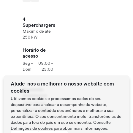
4
Superchargers
Máximo de até
250 kW
Horário de
acesso
Seg -
09:00 -
Dom
23:00
Ajude-nos a melhorar o nosso website com
Roadside
cookies
Assistance
Utilizamos cookies e processamos dados do seu
Tesla Owner
dispositivo para analisar o desempenho do website,
Service:
0120-
personalizar o conteúdo dos anúncios e melhorar a sua
312-441
experiência. O seu consentimento inclui transferências de
dados para fora do país em que se encontra. Consulte
Definições de cookies
para obter mais informações.