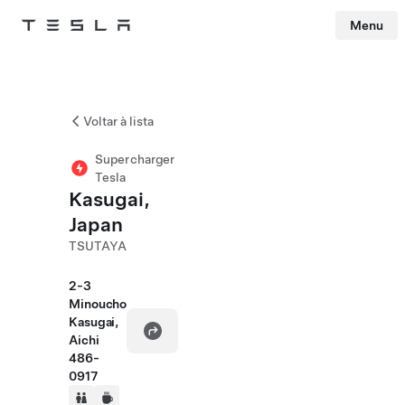
Menu
Tesla
Skip to main content
Voltar à lista
Supercharger
Tesla
Kasugai,
Japan
TSUTAYA
2-3
Minoucho
Kasugai,
Aichi
486-
0917