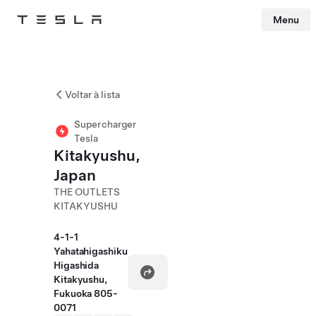
Menu
Tesla
Skip to main content
Voltar à lista
Supercharger
Tesla
Kitakyushu,
Japan
THE OUTLETS
KITAKYUSHU
4-1-1
Yahatahigashiku
Higashida
Kitakyushu,
Fukuoka 805-
0071