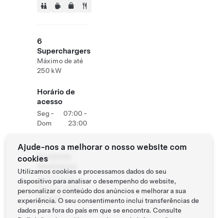
6
Superchargers
Máximo de até
250 kW
Horário de
acesso
Seg -
07:00 -
Dom
23:00
Ajude-nos a melhorar o nosso website com
Roadside
cookies
Assistance
Utilizamos cookies e processamos dados do seu
Tesla Owner
dispositivo para analisar o desempenho do website,
Service:
0120
personalizar o conteúdo dos anúncios e melhorar a sua
312 441
experiência. O seu consentimento inclui transferências de
dados para fora do país em que se encontra. Consulte