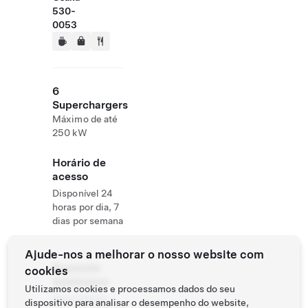
530-
0053
6
Superchargers
Máximo de até
250 kW
Horário de
acesso
Disponível 24
horas por dia, 7
dias por semana
Ajude-nos a melhorar o nosso website com
Roadside
cookies
Assistance
Utilizamos cookies e processamos dados do seu
Tesla Owner
dispositivo para analisar o desempenho do website,