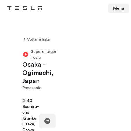
Menu
Tesla
Skip to main content
Voltar à lista
Supercharger
Tesla
Osaka -
Ogimachi,
Japan
Panasonic
2-40
Suehiro-
cho,
Kita-ku
Osaka,
Osaka