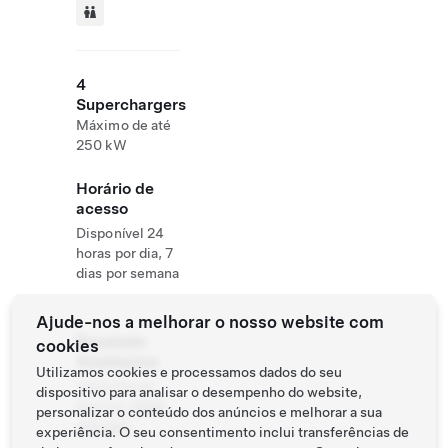
4
Superchargers
Máximo de até
250 kW
Horário de
acesso
Disponível 24
horas por dia, 7
dias por semana
Ajude-nos a melhorar o nosso website com
Roadside
cookies
Assistance
Utilizamos cookies e processamos dados do seu
Tesla Owner
dispositivo para analisar o desempenho do website,
Service:
0120-
personalizar o conteúdo dos anúncios e melhorar a sua
312-441
experiência. O seu consentimento inclui transferências de