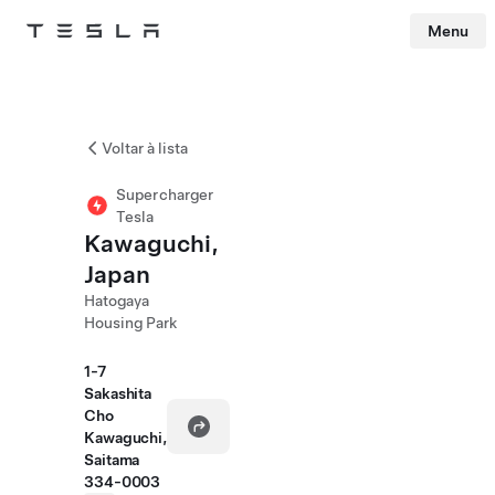
Menu
Tesla
Skip to main content
Voltar à lista
Supercharger
Tesla
Kawaguchi,
Japan
Hatogaya
Housing Park
1-7
Sakashita
Cho
Kawaguchi,
Saitama
334-0003