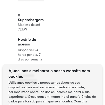
8
Superchargers
Máximo de até
72 kW
Horário de
acesso
Disponível 24
horas por dia, 7
dias por semana
Ajude-nos a melhorar o nosso website com
Roadside
cookies
Assistance
Utilizamos cookies e processamos dados do seu
Tesla Owner
dispositivo para analisar o desempenho do website,
Service:
0120-
personalizar o conteúdo dos anúncios e melhorar a sua
312-441
experiência. O seu consentimento inclui transferências de
dados para fora do país em que se encontra. Consulte