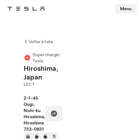
Menu
Tesla
Skip to main content
Voltar à lista
Supercharger
Tesla
Hiroshima,
Japan
LECT
2-1-45
Ougi,
Nishi-ku
Hiroshima,
Hiroshima
733-0831