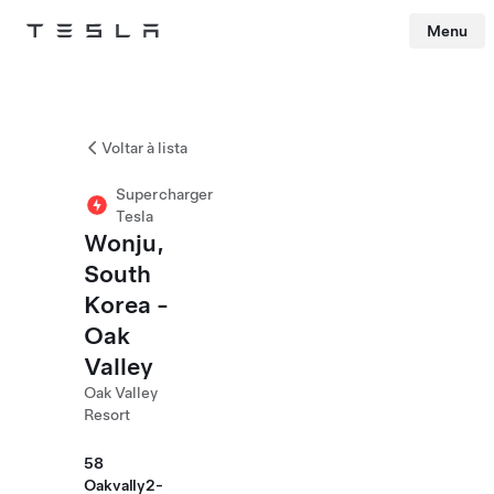
Menu
Tesla
Skip to main content
Voltar à lista
Supercharger
Tesla
Wonju,
South
Korea -
Oak
Valley
Oak Valley
Resort
58
Oakvally2-