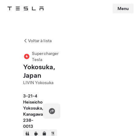
Menu
Tesla
Skip to main content
Voltar à lista
Supercharger
Tesla
Yokosuka,
Japan
LIVIN Yokosuka
3-21-4
Heiseicho
Yokosuka,
Kanagawa
238-
0013