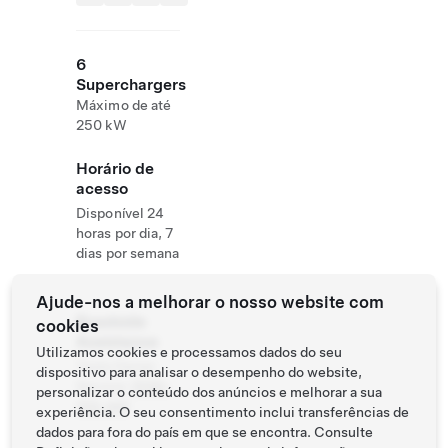
6
Superchargers
Máximo de até
250 kW
Horário de
acesso
Disponível 24
horas por dia, 7
dias por semana
Ajude-nos a melhorar o nosso website com
Roadside
cookies
Assistance
Utilizamos cookies e processamos dados do seu
Tesla Owner
dispositivo para analisar o desempenho do website,
Service:
0120-
personalizar o conteúdo dos anúncios e melhorar a sua
312-441
experiência. O seu consentimento inclui transferências de
dados para fora do país em que se encontra. Consulte