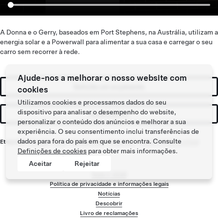
A Donna e o Gerry, baseados em Port Stephens, na Austrália, utilizam a
energia solar e a Powerwall para alimentar a sua casa e carregar o seu
carro sem recorrer à rede.
Ajude-nos a melhorar o nosso website com
Solicite um orçamento
cookies
Utilizamos cookies e processamos dados do seu
dispositivo para analisar o desempenho do website,
Atualizações
personalizar o conteúdo dos anúncios e melhorar a sua
experiência. O seu consentimento inclui transferências de
dados para fora do país em que se encontra. Consulte
Etiquetas:
Energia
,
Solar
,
Energia solar
,
Powerwall
,
Central elétrica virtual
Definições de cookies
para obter mais informações.
Aceitar
Rejeitar
Tesla ©
2026
Política de privacidade e informações legais
Notícias
Menu de rodapé
Descobrir
Livro de reclamações