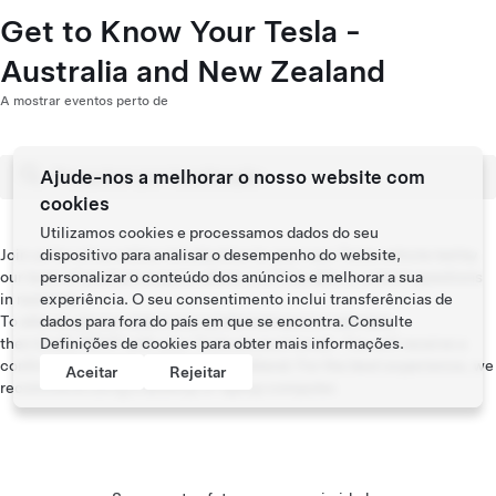
Get to Know Your Tesla -
Australia and New Zealand
A mostrar eventos perto de
Ajude-nos a melhorar o nosso website com
cookies
Utilizamos cookies e processamos dados do seu
Join us for a live online introduction to your new Tesla vehicle led by
dispositivo para analisar o desempenho do website,
our team of product experts where you’ll be able to submit questions
personalizar o conteúdo dos anúncios e melhorar a sua
in real time.
experiência. O seu consentimento inclui transferências de
To attend, please select your preferred session and date,
dados para fora do país em que se encontra. Consulte
then kindly RSVP with your Tesla account email. You will receive a
Definições de cookies
para obter mais informações.
confirmation email with the link to attend. For the best experience, we
Aceitar
Rejeitar
recommend using a desktop or laptop computer.