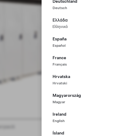
Deutschland
Deutsch
Ελλάδα
Ελληνικά
España
Español
France
Français
Hrvatska
Hrvatski
Magyarország
Magyar
Ireland
English
rpack
Ísland