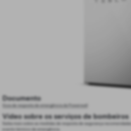
Documento
Guia de resposta de emergência da Powerwall
Vídeo sobre os serviços de bombeiros
Saiba mais sobre as medidas de resposta de segurança recomendadas
evento térmico de emergência.