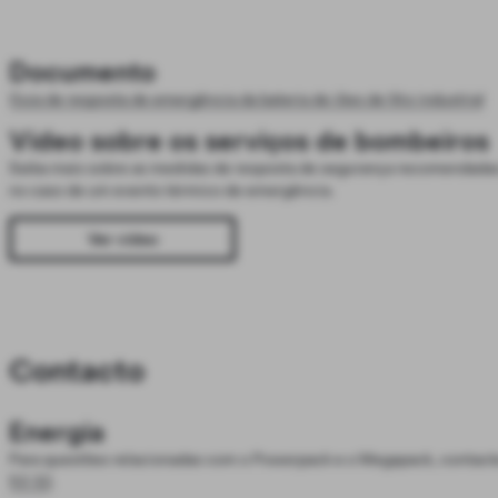
Documento
Guia de resposta de emergência da bateria de iões de lítio industrial
Vídeo sobre os serviços de bombeiros
Saiba mais sobre as medidas de resposta de segurança recomendada
no caso de um evento térmico de emergência.
Ver vídeo
Contacto
Energia
Para questões relacionadas com o Powerpack e o Megapack, contact
53 32
.