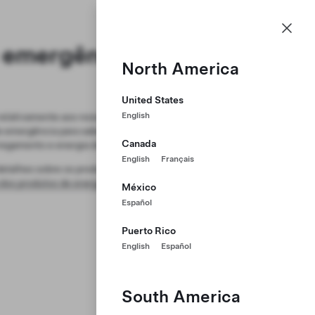
PT
 emergência para
North America
United States
English
relativamente aos nossos produtos
de emergência para saber como reagir
Canada
regamento e energia da Tesla.
English
Français
detalhes sobre os produtos
dos produtos de energia
para as
México
Español
Puerto Rico
English
Español
South America