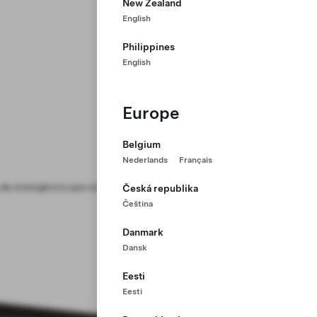
New Zealand
English
Philippines
English
Europe
Belgium
Nederlands
Français
s de emergência que envolvam o
Česká republika
Čeština
Danmark
Dansk
Eesti
Eesti