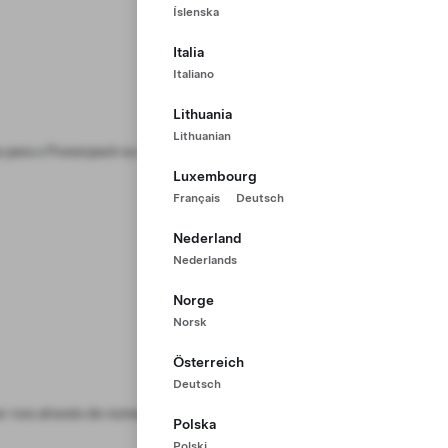
Íslenska
Italia
Italiano
Lithuania
Lithuanian
s para o Powerpack ou o Megapack
Luxembourg
Français
Deutsch
Nederland
Nederlands
Norge
Norsk
Österreich
Deutsch
e-nos através do número
+31 2 08 88
Polska
Polski