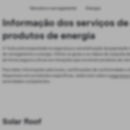
Veículos e carregamento
Energia
Informação dos serviços de
produtos de energia
A Tesla está empenhada na segurança e sensibilização da população 
de carregamento e energia. Utilize os guias e os vídeos de resposta 
de forma segura e eficaz em situações que envolvam produtos de car
Para obter informações adicionais, certificações de conformidade e 
disponíveis em jurisdições específicas, saiba mais sobre a
segurança 
autoridades competentes.
Solar Roof