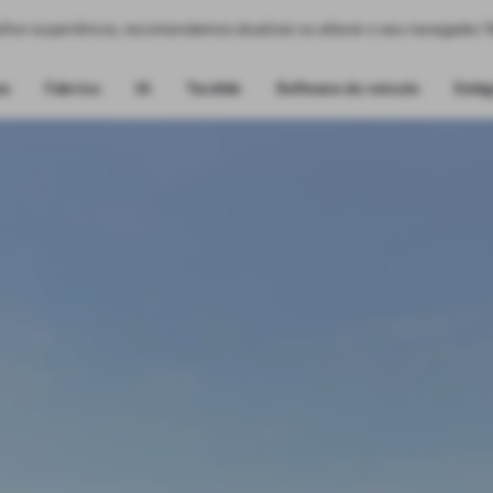
elhor experiência, recomendamos atualizar ou alterar o seu navegador
os
Fabrico
IA
Terafab
Software do veículo
Estág