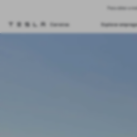
Para obter a m
Carreiras
Explorar empreg
Página inicial da Tesla
Skip to main content