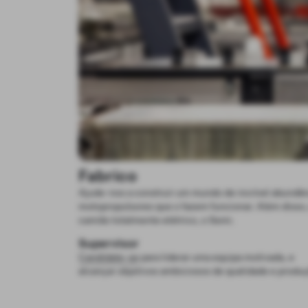
Fabrico
Ajude-nos a construir um mundo de incrível abundânc
motopropulsores que o fazem funcionar. Além disso, e
camião totalmente elétrico, o Semi.
Supervisor
Candidate-se
para liderar uma equipa motivada, e
alcançar objetivos ambiciosos de qualidade e produ