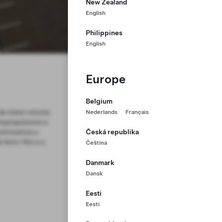
New Zealand
English
Philippines
English
Europe
Belgium
 de maior volume
Nederlands
Français
topropulsores e
ontinuamos a
Česká republika
ferro-lítio e a
Čeština
Danmark
Dansk
Eesti
Eesti