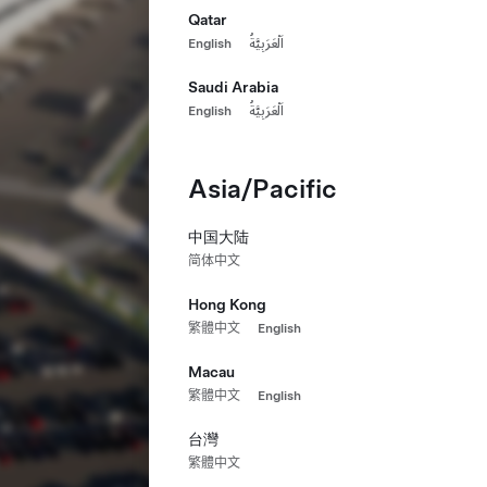
Qatar
English
اَلْعَرَبِيَّةُ
Saudi Arabia
English
اَلْعَرَبِيَّةُ
Asia/Pacific
中国大陆
简体中文
Hong Kong
繁體中文
English
Macau
繁體中文
English
台灣
繁體中文