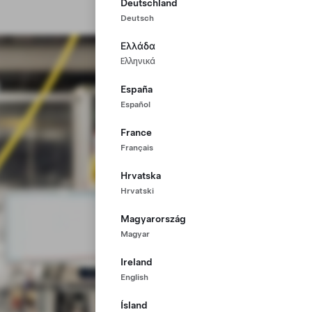
Deutschland
Deutsch
Ελλάδα
Ελληνικά
España
Español
France
Français
Hrvatska
Hrvatski
Magyarország
Magyar
Ireland
English
Ísland