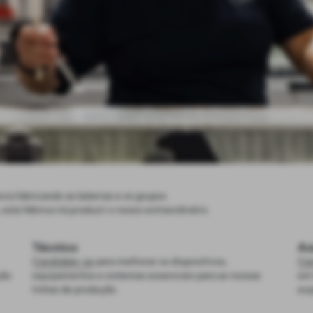
ia fabricando as baterias e os grupos
sta fábrica irá produzir o nosso extraordinário
Técnico
As
Candidate-se
para melhorar os dispositivos,
Can
ção
equipamentos e sistemas essenciais para as nossas
em 
linhas de produção
exp