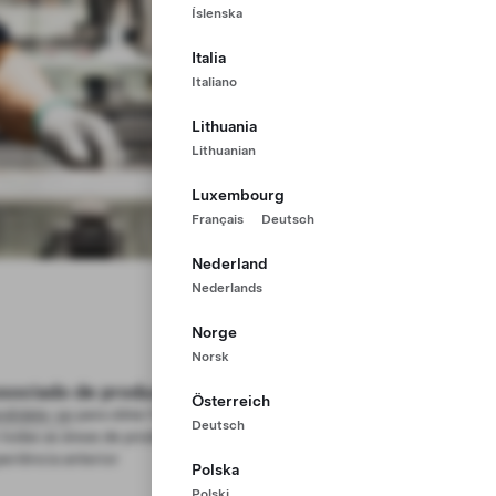
Íslenska
Italia
Italiano
Lithuania
Lithuanian
Luxembourg
Français
Deutsch
Nederland
Nederlands
Norge
Norsk
sociado de produção
Österreich
didate-se
para obter formação prática e trabalhar
Deutsch
todas as áreas de produção, sem necessidade de
eriência anterior
Polska
Polski