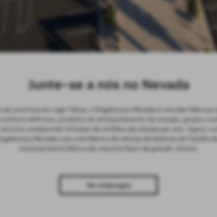
Junte-se a nós no Nevada
 de uma hora do Lago Tahoe, a Gigafactory Nevada é uma das fábricas
motores elétricos, produtos de armazenamento de energia, grupos mo
 veículos, produzindo milhares de milhões de células por ano. Agora, c
gafactory Nevada com uma fábrica de células de baterias de fosfato de 
nossa primeira fábrica de veículos Semi de grande volume.
Ver empregos