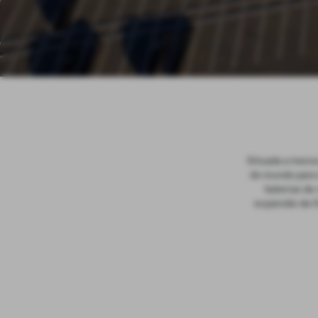
Situada a menos
do mundo para 
baterias de
expansão da Gi