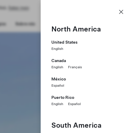
 Web.
Saber mais
PT
ios
Sobre nós
Perfil
North America
United States
English
Canada
English
Français
México
Español
Puerto Rico
English
Español
South America