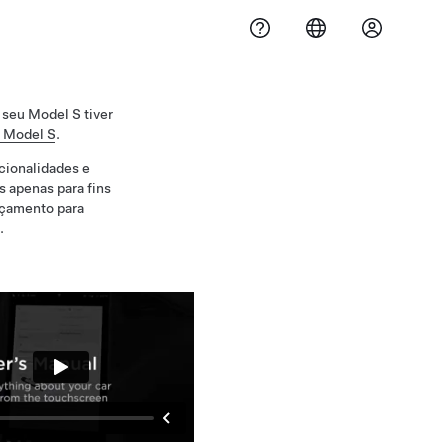
 seu Model S tiver
o Model S
.
cionalidades e
 apenas para fins
nçamento para
.