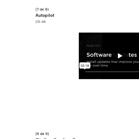
(7 de 9)
Autopilot
05:46
(9 de 9)