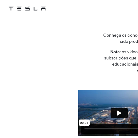
Tesla
Skip to main content
Conheça os concei
sido prod
Nota:
os vídeo
subscrições que 
educacionais