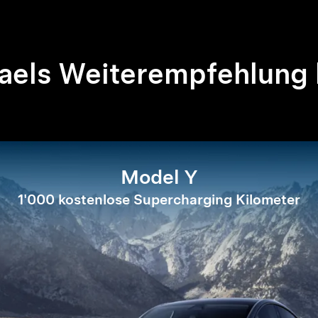
aels Weiterempfehlung 
Model Y
1'000 kostenlose Supercharging Kilometer