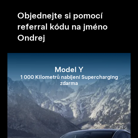
Objednejte si pomocí
referral kódu na jméno
Ondrej
Model Y
1 000 Kilometrů nabíjení Supercharging
zdarma