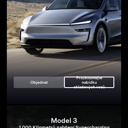
Prozkoumejte
Objednat
nabídku
skladových vozů
Model 3
1 000 Kilometrů nabíjení Supercharging