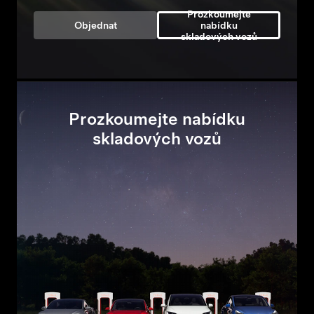
Prozkoumejte
Objednat
nabídku
skladových vozů
Prozkoumejte nabídku
skladových vozů