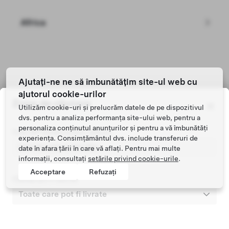
Africa
Tesla © 2026
Ajutați-ne ne să îmbunătățim site-ul web cu
Confidențialitate și juridic
ajutorul cookie-urilor
Zona de căutare
Utilizăm cookie-uri și prelucrăm datele de pe dispozitivul
dvs. pentru a analiza performanța site-ului web, pentru a
personaliza conținutul anunțurilor și pentru a vă îmbunătăți
Cod ZIP înmatriculare vehicul
experiența. Consimțământul dvs. include transferuri de
date în afara țării în care vă aflați. Pentru mai multe
informații, consultați
setările privind cookie-urile
.
Acceptare
Refuzați
Căutați pe o rază de