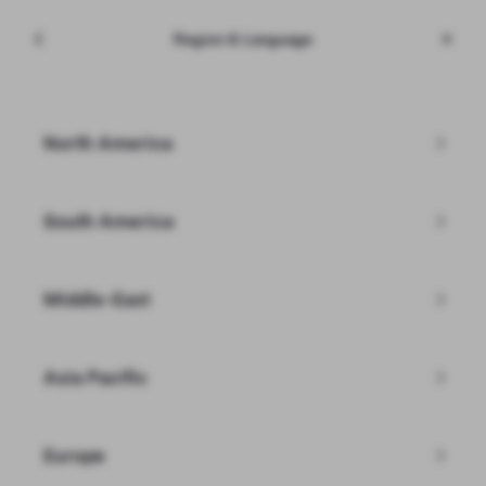
Meniu
Tesla
Region & Language
Skip to main content
Deținute anterior, certificate
Introduceți codul poștal
North America
Filtre
South America
Middle-East
Nu vedeți modelul Tesla căutat?
Asia Pacific
Căutați în stocul existent
Creați-vă propriul Model Y
Europe