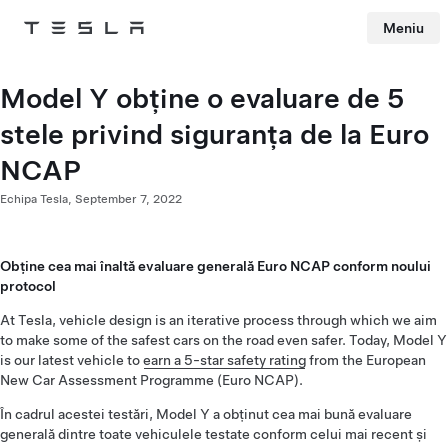
Meniu
Tesla
Skip to main content
Model Y obține o evaluare de 5
stele privind siguranța de la Euro
NCAP
Echipa Tesla,
September 7, 2022
Obține cea mai înaltă evaluare generală Euro NCAP conform noului
protocol
At Tesla, vehicle design is an iterative process through which we aim
to make some of the safest cars on the road even safer. Today, Model Y
is our latest vehicle to
earn a 5-star safety rating
from the European
New Car Assessment Programme (Euro NCAP).
În cadrul acestei testări, Model Y a obținut cea mai bună evaluare
generală dintre toate vehiculele testate conform celui mai recent și