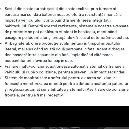
Șasiul din spate turnat: șasiul din spate realizat prin turnare și
carcasa mai solidă a bateriei noastre oferă o rezistență imensă la
impact a vehiculului, contribuind la menținerea integrității
habitaclului. Datorită acestei rezistențe, sistemele noastre avansate
de protecție se pot desfășura eficient în habitaclu, menținând
pasagerii pe locurile lor și protejându-i în cazul deteriorării acestuia.
Airbag lateral: oferă protecție suplimentară în timpul impactului
lateral, mai ales când există două persoane în față. Acest airbag se
declanșează între scaunele din față, împiedicând vătămarea
ocupanților prin lovirea lor cap în cap.
Frânare multi-coliziune: acționează automat sistemul de frânare al
vehiculului după o coliziune, pentru a preveni un impact secundar.
Sistem de monitorizare a șoferului pentru evitarea coliziunii:
folosește monitorizarea directă pentru a detecta neatenția șoferului
și reglează automat sensibilitatea sistemului Avertizare de coliziune
frontală, pentru a fi mai receptiv.