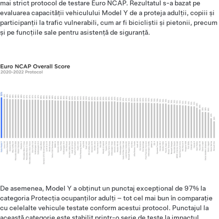
mai strict protocol de testare Euro NCAP. Rezultatul s-a bazat pe
evaluarea capacității vehiculului Model Y de a proteja adulții, copiii și
participanții la trafic vulnerabili, cum ar fi bicicliștii și pietonii, precum
și pe funcțiile sale pentru asistență de siguranță.
De asemenea, Model Y a obținut un punctaj excepțional de 97% la
categoria Protecția ocupanților adulți – tot cel mai bun în comparație
cu celelalte vehicule testate conform acestui protocol. Punctajul la
această categorie este stabilit printr-o serie de teste la impactul