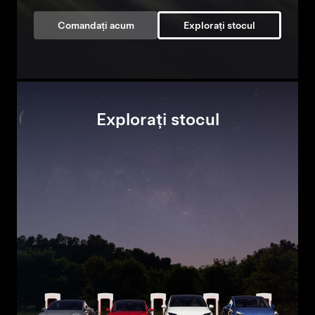
Comandați acum
Explorați stocul
Explorați stocul