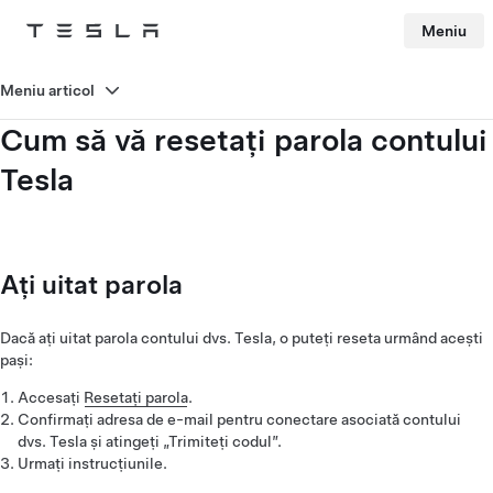
Meniu
Tesla
Skip to main content
Meniu articol
Cum să vă resetați parola contului
Tesla
Ați uitat parola
Dacă ați uitat parola contului dvs. Tesla, o puteți reseta urmând acești
pași:
Accesați
Resetați parola
.
Confirmați adresa de e-mail pentru conectare asociată contului
dvs. Tesla și atingeți „Trimiteți codul”.
Urmați instrucțiunile.