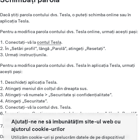
Dacă știți parola contului dvs. Tesla, o puteți schimba online sau în
aplicația Tesla.
Pentru a modifica parola contului dvs. Tesla online, urmați acești pași:
Conectați-vă la
contul Tesla
.
În „Setări profil”, lângă „Parolă”, atingeți „Resetați”.
Urmați instrucțiunile.
Pentru a modifica parola contului dvs. Tesla în aplicația Tesla, urmați
acești pași:
Deschideți aplicația Tesla.
Atingeți meniul din colțul din dreapta sus.
Atingeți-vă numele > „Securitate și confidențialitate”.
Atingeți „Securitate”.
Conectați-vă la contul dvs. Tesla.
În secțiunea „Gestionarea metodelor de conectare”, lângă „Parolă”,
atingeți „Resetați”.
Ajutați-ne ne să îmbunătățim site-ul web cu
Urmați instrucțiunile.
ajutorul cookie-urilor
Dacă tot nu vă puteți reseta parola, contactați echipa de asistență
Utilizăm cookie-uri și prelucrăm datele de pe dispozitivul