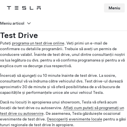
Meniu
Tesla
Skip to main content
Meniu articol
Test Drive
Puteți
programa un test drive online
. Veți primi un e-mail de
confirmare cu detaliile programării. Trebuie să aveți un permis de
conducere valabil. Înainte de test drive, unul dintre consultanții noștri
va lua legătura cu dvs. pentru a vă confirma programarea și pentru a vă
explica cum va decurge ziua respectivă.
Încercați să ajungeți cu 10 minute înainte de test drive. La sosire,
consultantul vă va îndruma către vehiculul dvs. Test drive-ul durează
aproximativ 30 de minute și vă oferă posibilitatea de a vă bucura de
capacitățile și performanțele unice ale unui vehicul Tesla.
Dacă nu locuiți în apropierea unui showroom, Tesla vă oferă acum
locații de test drive cu autoservire.
Aflați cum puteți să programați un
test drive cu autoservire
. De asemenea, Tesla găzduiește ocazional
evenimente de test drive.
Descoperiți evenimente locale
pentru a găsi
tururi regionale de test drive în apropiere.