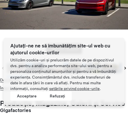
Ajutați-ne ne să îmbunătățim site-ul web cu
Tap to zoom
ajutorul cookie-urilor
Utilizăm cookie-uri și prelucrăm datele de pe dispozitivul
dvs. pentru a analiza performanța site-ului web, pentru a
personaliza conținutul anunțurilor și pentru a vă îmbunătăți
experiența. Consimțământul dvs. include transferuri de
Descărcați
date în afara țării în care vă aflați. Pentru mai multe
Înapoi sus
informații, consultați
setările privind cookie-urile
.
Acceptare
Refuzați
Producție, Magazine, Galerii și Service
Gigafactories