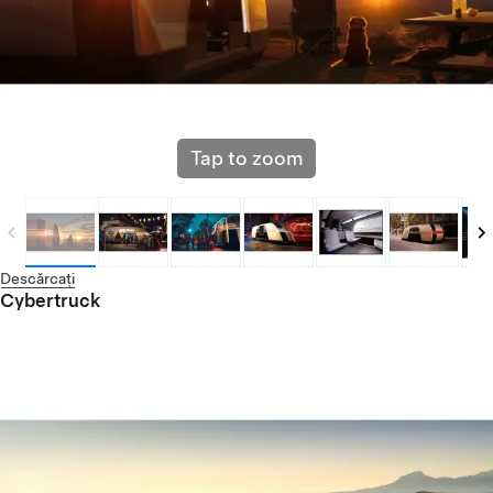
Tap to zoom
Descărcați
Cybertruck