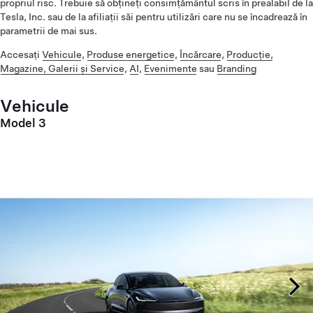
propriul risc. Trebuie să obțineți consimțământul scris în prealabil de la
Tesla, Inc. sau de la afiliații săi pentru utilizări care nu se încadrează în
parametrii de mai sus.
Accesați
Vehicule
,
Produse energetice
,
Încărcare
,
Producție,
Magazine, Galerii și Service
,
AI
,
Evenimente
sau
Branding
Vehicule
Model 3