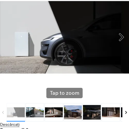
Tap to zoom
Descărcați