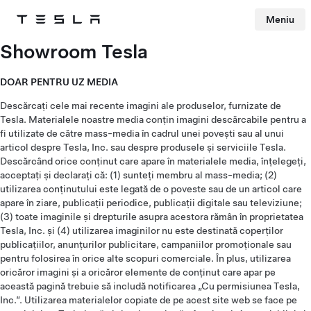
Meniu
Tesla
Skip to main content
Showroom Tesla
DOAR PENTRU UZ MEDIA
Descărcați cele mai recente imagini ale produselor, furnizate de
Tesla. Materialele noastre media conțin imagini descărcabile pentru a
fi utilizate de către mass-media în cadrul unei povești sau al unui
articol despre Tesla, Inc. sau despre produsele și serviciile Tesla.
Descărcând orice conținut care apare în materialele media, înțelegeți,
acceptați și declarați că: (1) sunteți membru al mass-media; (2)
utilizarea conținutului este legată de o poveste sau de un articol care
apare în ziare, publicații periodice, publicații digitale sau televiziune;
(3) toate imaginile și drepturile asupra acestora rămân în proprietatea
Tesla, Inc. și (4) utilizarea imaginilor nu este destinată coperților
publicațiilor, anunțurilor publicitare, campaniilor promoționale sau
pentru folosirea în orice alte scopuri comerciale. În plus, utilizarea
oricăror imagini și a oricăror elemente de conținut care apar pe
această pagină trebuie să includă notificarea „Cu permisiunea Tesla,
Inc.”. Utilizarea materialelor copiate de pe acest site web se face pe