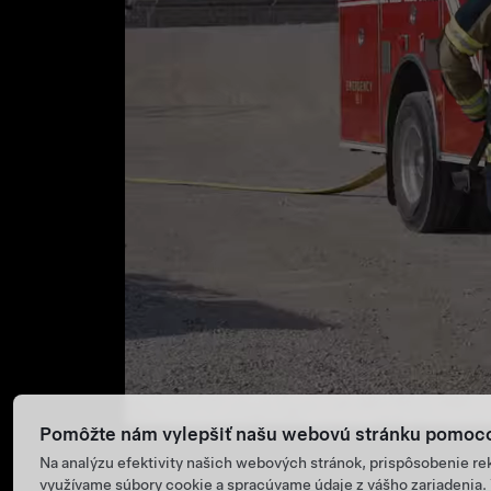
Pomôžte nám vylepšiť našu webovú stránku pomoco
Na analýzu efektivity našich webových stránok, prispôsobenie r
využívame súbory cookie a spracúvame údaje z vášho zariadenia. V