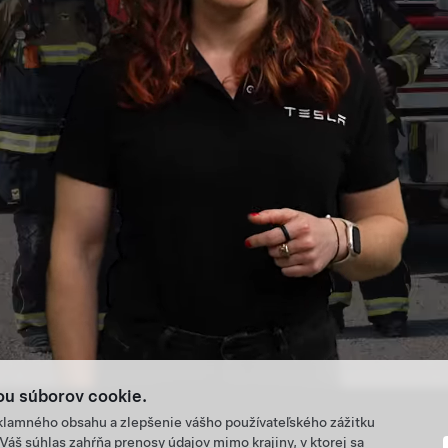
u súborov cookie.
eklamného obsahu a zlepšenie vášho používateľského zážitku
áš súhlas zahŕňa prenosy údajov mimo krajiny, v ktorej sa