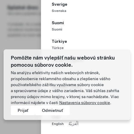
Sverige
30-dňový skúšobný prístup k prémiovému
Zahrnuté
Splatné dnes
250 €
Svenska
pripojeniu
Nevratný poplatok za objednávku
Cena vozidla
40 990 €
Suomi
V prípade, že si automobil prenajmete a náklady budú kompletne
Destinácia a poplatok za dokumenty
980 €
Suomi
uhradené nezávislou spoločnosťou, po prevzatí vozidla Vám bude
poplatok za rezerváciu vrátený.
Türkiye
Kúpna cena
41 970 €
Türkçe
Pomôžte nám vylepšiť našu webovú stránku
United Kingdom
pomocou súborov cookie.
English
Na analýzu efektivity našich webových stránok,
prispôsobenie reklamného obsahu a zlepšenie vášho
používateľského zážitku využívame súbory cookie
Middle-East
a spracúvame údaje z vášho zariadenia. Váš súhlas zahŕňa
prenosy údajov mimo krajiny, v ktorej sa nachádzate. Viac
ישראל
informácií nájdete v časti
Nastavenia súborov cookie
.
עִברִית
Prijať
Odmietnuť
UAE
English
اَلْعَرَبِيَّةُ