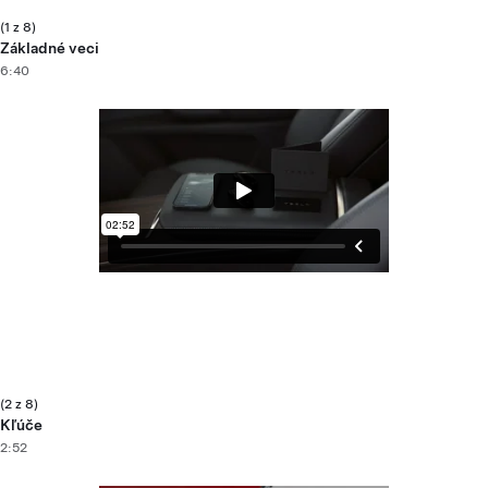
(1 z 8)
Základné veci
6:40
(2 z 8)
Kľúče
2:52