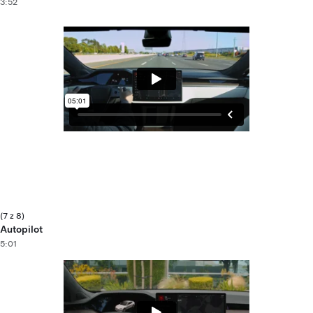
3:52
(7 z 8)
Autopilot
5:01