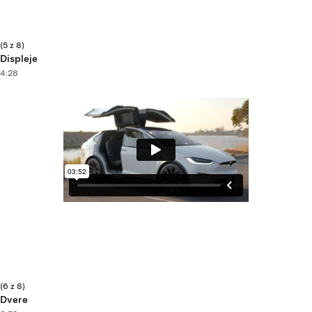
(5 z 8)
Displeje
4:28
(6 z 8)
Dvere