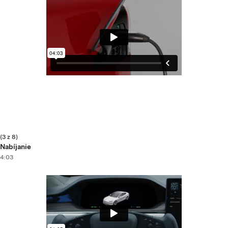
(3 z 8)
Nabíjanie
4:03