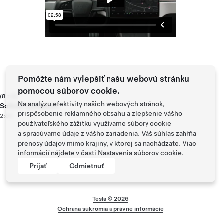
Pomôžte nám vylepšiť našu webovú stránku
pomocou súborov cookie.
(8 z 8)
Na analýzu efektivity našich webových stránok,
Softvér a podpora
prispôsobenie reklamného obsahu a zlepšenie vášho
2:58
používateľského zážitku využívame súbory cookie
a spracúvame údaje z vášho zariadenia. Váš súhlas zahŕňa
prenosy údajov mimo krajiny, v ktorej sa nachádzate. Viac
informácií nájdete v časti
Nastavenia súborov cookie
.
Prijať
Odmietnuť
Tesla ©
2026
Päta ponuky
Ochrana súkromia a právne informácie