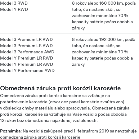
Model 3 RWD
8 rokov alebo 160 000 km, podľa
Model Y RWD
toho, čo nastane skôr, so
zachovaním minimálne 70 %
kapacity batérie počas obdobia
záruky.
Model 3 Premium LR RWD
8 rokov alebo 192 000 km, podľa
Model 3 Premium LR AWD
toho, čo nastane skôr, so
Model 3 Performance AWD
zachovaním minimálne 70 %
Model Y Premium LR RWD
kapacity batérie počas obdobia
Model Y Premium LR AWD
záruky.
Model Y Performance AWD
Obmedzená záruka proti korózii karosérie
Obmedzená záruka proti korózii karosérie sa vzťahuje na
prehrdzavenie karosérie (otvor cez panel karosérie zvnútra von)
v dôsledku chyby materiálu alebo spracovania. Obmedzená záruka
proti korózii karosérie sa vzťahuje na Vaše vozidlo počas obdobia
12 rokov bez obmedzenia najazdenej vzdialenosti.
Poznámka:
Na vozidlá zakúpené pred 1. februárom 2019 sa nevzťahuje
obmedzená záruka proti korózii karosérie.