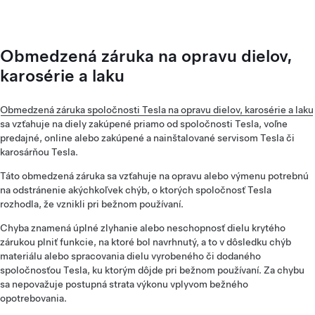
Obmedzená záruka na opravu dielov,
karosérie a laku
Obmedzená záruka spoločnosti Tesla na opravu dielov, karosérie a laku
sa vzťahuje na diely zakúpené priamo od spoločnosti Tesla, voľne
predajné, online alebo zakúpené a nainštalované servisom Tesla či
karosárňou Tesla.
Táto obmedzená záruka sa vzťahuje na opravu alebo výmenu potrebnú
na odstránenie akýchkoľvek chýb, o ktorých spoločnosť Tesla
rozhodla, že vznikli pri bežnom používaní.
Chyba znamená úplné zlyhanie alebo neschopnosť dielu krytého
zárukou plniť funkcie, na ktoré bol navrhnutý, a to v dôsledku chýb
materiálu alebo spracovania dielu vyrobeného či dodaného
spoločnosťou Tesla, ku ktorým dôjde pri bežnom používaní. Za chybu
sa nepovažuje postupná strata výkonu vplyvom bežného
opotrebovania.