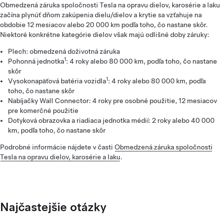
Obmedzená záruka spoločnosti Tesla na opravu dielov, karosérie a laku
začína plynúť dňom zakúpenia dielu/dielov a krytie sa vzťahuje na
obdobie 12 mesiacov alebo 20 000 km podľa toho, čo nastane skôr.
Niektoré konkrétne kategórie dielov však majú odlišné doby záruky:
Plech: obmedzená doživotná záruka
1
Pohonná jednotka
: 4 roky alebo 80 000 km, podľa toho, čo nastane
skôr
1
Vysokonapäťová batéria vozidla
: 4 roky alebo 80 000 km, podľa
toho, čo nastane skôr
Nabíjačky Wall Connector: 4 roky pre osobné použitie, 12 mesiacov
pre komerčné použitie
Dotyková obrazovka a riadiaca jednotka médií: 2 roky alebo 40 000
km, podľa toho, čo nastane skôr
Podrobné informácie nájdete v časti
Obmedzená záruka spoločnosti
Tesla na opravu dielov, karosérie a laku
.
Najčastejšie otázky