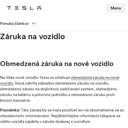
Menu
Tesla
Skip to main content
Ponuka článkov
Záruka na vozidlo
Obmedzená záruka na nové vozidlo
Na Vaše nové vozidlo Tesla sa vzťahuje
obmedzená záruka na nové
vozidlo
, ktorá zahŕňa základnú obmedzenú záruku na vozidlo,
obmedzenú záruku na doplnkový zadržiavací systém, obmedzenú
záruku na batériu a pohonnú jednotku a obmedzenú záruku proti
korózii karosérie.
Poznámka:
Táto záruka by sa mala používať len na oboznámenie sa so
všeobecnými informáciami. Najdôležitejšie informácie týkajúce sa
vášho vozidla nájdete v záruke dodanej s vozidlom.