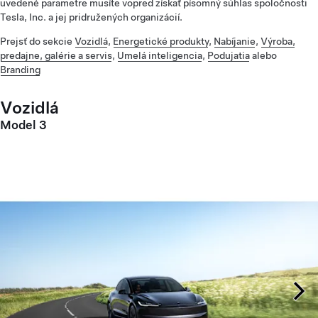
uvedené parametre musíte vopred získať písomný súhlas spoločnosti
Tesla, Inc. a jej pridružených organizácií.
Prejsť do sekcie
Vozidlá
,
Energetické produkty
,
Nabíjanie
,
Výroba,
predajne, galérie a servis
,
Umelá inteligencia
,
Podujatia
alebo
Branding
Vozidlá
Model 3