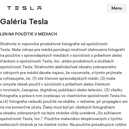
Menu
Tesla
Skip to main content
Galéria Tesla
LEN NA POUŽITIE V MÉDIÁCH
Stiahnite si najnovšie produktové fotografie od spoločnosti
Tesla. Naše zdroje pre médiá ponúkajú možnosť sťahovania fotografií
na použitie v spravodajských médiách v súvislosti s príbehom alebo
článkom o spoločnosti Tesla, Inc. alebo produktoch a službách
spoločnosti Tesla. Stiahnutím akéhokoľvek obsahu zobrazeného
v zdrojoch pre médiá dávate najavo, že rozumiete, a týmto prijímate
a vyhlasujete, že: (1) ste členom spravodajských médií, (2) máte
v úmysle obsah použiť v súvislosti s príbehom alebo článkom
v novinách, časopise, digitálnej publikácii alebo televízii, (3) všetky
fotografie a práva k nim zostávajú vo vlastníctve spoločnosti Tesla Inc.
a (4) fotografie nebudú použité na obálke, v reklame, pri propagácii ani
na iné komerčné účely. Ďalej musí byť pri všetkých fotografiách
a obsahu zobrazených na tejto stránke vždy uvedené „So súhlasom
spoločnosti Tesla, Inc.“. Použitie materiálov skopírovaných z týchto
webových stránok je na vlastné riziko. Na použitie presahujúce vyššie