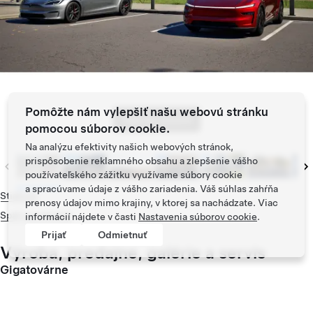
Pomôžte nám vylepšiť našu webovú stránku
Tap to zoom
pomocou súborov cookie.
Na analýzu efektivity našich webových stránok,
prispôsobenie reklamného obsahu a zlepšenie vášho
používateľského zážitku využívame súbory cookie
a spracúvame údaje z vášho zariadenia. Váš súhlas zahŕňa
Stiahnuť
prenosy údajov mimo krajiny, v ktorej sa nachádzate. Viac
Späť na začiatok
informácií nájdete v časti
Nastavenia súborov cookie
.
Prijať
Odmietnuť
Výroba, predajne, galérie a servis
Gigatovárne