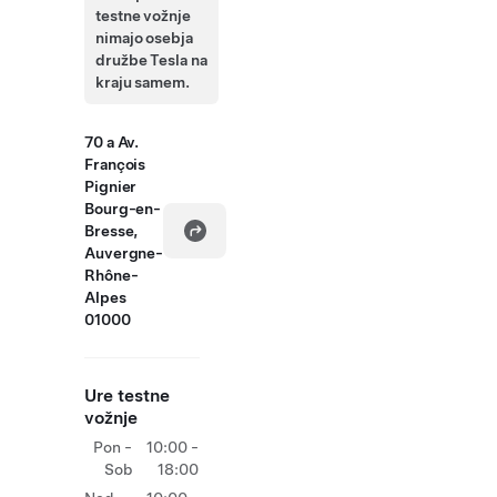
testne vožnje
nimajo osebja
družbe Tesla na
kraju samem.
70 a Av.
François
Pignier
Bourg-en-
Bresse,
Auvergne-
Rhône-
Alpes
01000
Ure testne
vožnje
Pon -
10:00 -
Sob
18:00