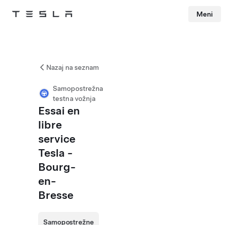
Meni
Tesla
Skip to main content
Nazaj na seznam
Samopostrežna
testna vožnja
Essai en
libre
service
Tesla -
Bourg-
en-
Bresse
Samopostrežne