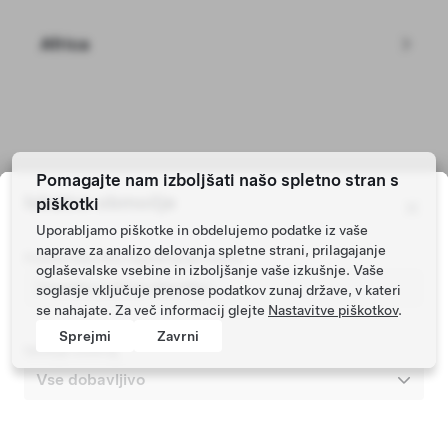
Africa
Sestavite svoje vozilo Model Y po meri
Pomagajte nam izboljšati našo spletno stran s
Iskalno območje
piškotki
Uporabljamo piškotke in obdelujemo podatke iz vaše
Tesla © 2026
naprave za analizo delovanja spletne strani, prilagajanje
Poštna številka registracije vozila
Zasebnost in pravna obvestila
oglaševalske vsebine in izboljšanje vaše izkušnje. Vaše
soglasje vključuje prenose podatkov zunaj države, v kateri
se nahajate. Za več informacij glejte
Nastavitve piškotkov
.
Sprejmi
Zavrni
Iskanje znotraj