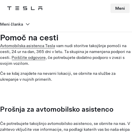
Meni
Tesla
Skip to main content
Meni članka
Pomoč na cesti
Avtomobilska asistenca Tesla
vam nudi storitve takojšnje pomoči na
cesti, 24 ur na dan, 365 dni v letu. Ta skupina je namenjena podpori na
cesti.
Poiščite odgovore
, če potrebujete dodatno podporo v zvezi s
svojim vozilom.
Če se kdaj znajdete na nevarni lokaciji, se obrnite na službe za
ukrepanje v nujnih primerih.
Prošnja za avtomobilsko asistenco
Če potrebujete takojšnjo avtomobilsko asistenco, se obrnite na nas. V
zahtevo vključite vse informacije, na podlagi katerih vas bo naša ekipa