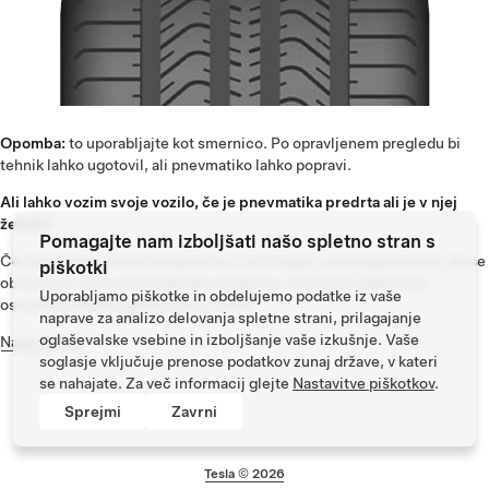
Opomba:
to uporabljajte kot smernico. Po opravljenem pregledu bi
tehnik lahko ugotovil, ali pnevmatiko lahko popravi.
Ali lahko vozim svoje vozilo, če je pnevmatika predrta ali je v njej
žebelj?
Pomagajte nam izboljšati našo spletno stran s
Če imajo pnevmatike luknjo ali je v njih žebelj, vam priporočamo, da se
piškotki
obrnete na Tesla avtomobilsko asistenco. Popravila lahko krije
Uporabljamo piškotke in obdelujemo podatke iz vaše
osnovna omejena garancija na vozilo.
naprave za analizo delovanja spletne strani, prilagajanje
oglaševalske vsebine in izboljšanje vaše izkušnje. Vaše
Nazaj na vrh
soglasje vključuje prenose podatkov zunaj države, v kateri
se nahajate. Za več informacij glejte
Nastavitve piškotkov
.
Sprejmi
Zavrni
Tesla ©
2026