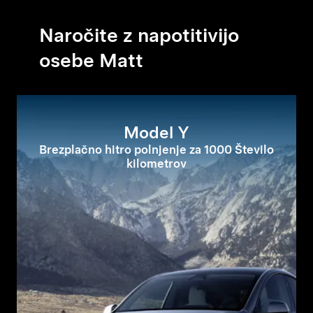
Naročite z napotitivijo
osebe Matt
Model Y
Brezplačno hitro polnjenje za 1000 Število
kilometrov