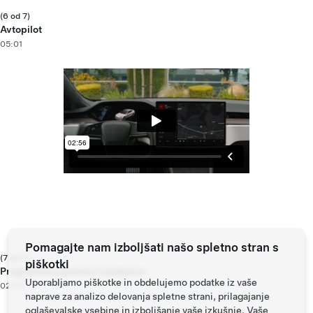
(6 od 7)
Avtopilot
05:01
Pomagajte nam izboljšati našo spletno stran s
(7 od 7)
piškotki
Programska oprema in podpora
Uporabljamo piškotke in obdelujemo podatke iz vaše
02:56
naprave za analizo delovanja spletne strani, prilagajanje
oglaševalske vsebine in izboljšanje vaše izkušnje. Vaše