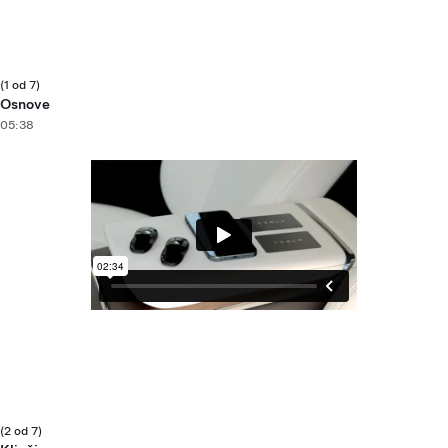
(1 od 7)
Osnove
05:38
(2 od 7)