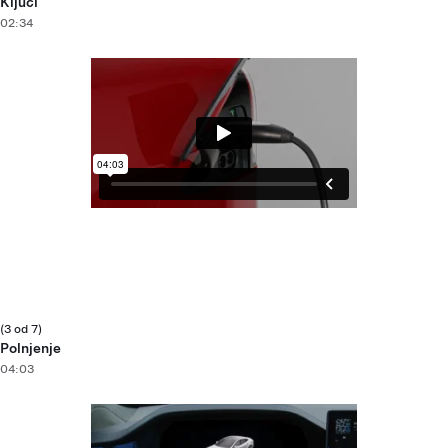
Ključi
02:34
(3 od 7)
Polnjenje
04:03