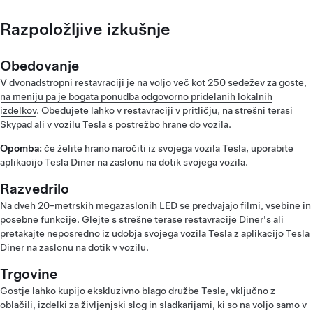
Razpoložljive izkušnje
Obedovanje
V dvonadstropni restavraciji je na voljo več kot 250 sedežev za goste,
na meniju pa je bogata ponudba odgovorno pridelanih lokalnih
izdelkov
. Obedujete lahko v restavraciji v pritličju, na strešni terasi
Skypad ali v vozilu Tesla s postrežbo hrane do vozila.
Opomba:
če želite hrano naročiti iz svojega vozila Tesla, uporabite
aplikacijo Tesla Diner na zaslonu na dotik svojega vozila.
Razvedrilo
Na dveh 20-metrskih megazaslonih LED se predvajajo filmi, vsebine in
posebne funkcije. Glejte s strešne terase restavracije Diner's ali
pretakajte neposredno iz udobja svojega vozila Tesla z aplikacijo Tesla
Diner na zaslonu na dotik v vozilu.
Trgovine
Gostje lahko kupijo ekskluzivno blago družbe Tesle, vključno z
oblačili, izdelki za življenjski slog in sladkarijami, ki so na voljo samo v