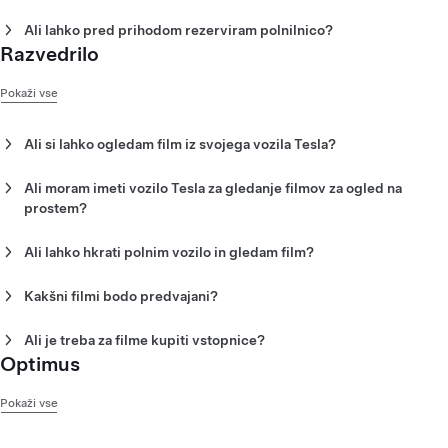
Na voljo je 80 polnilnic V4 Supercharger.
Ali lahko pred prihodom rezerviram polnilnico?
Razvedrilo
Ne. Polnilnice ni mogoče rezervirati pred prihodom.
Pokaži vse
Ali si lahko ogledam film iz svojega vozila Tesla?
Da. Vozniki vozil Tesla lahko gledajo in poslušajo predvajane
filme na zaslonu na dotik v vozilu.
Ali moram imeti vozilo Tesla za gledanje filmov za ogled na
prostem?
Ne. Filme lahko gledate v zunanjem prostoru za sedenje ali na
strešni terasi.
Ali lahko hkrati polnim vozilo in gledam film?
Da. Ko priključite vozilo za polnjenje, lahko gledate iz svojega
vozila Tesla.
Kakšni filmi bodo predvajani?
Predvajano bodo vse zvrsti, od klasičnih
znanstvenofantastičnih filmov do izstrelitev raket SpaceX.
Ali je treba za filme kupiti vstopnice?
Optimus
Ne. Za filme za ogled na prostem ni vstopnic, vendar morate za
gledanje filma aktivno polniti vozilo ali obedovati.
Pokaži vse