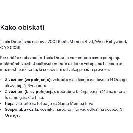
Kako obiskati
Tesla Diner je na naslovu 7001 Santa Monica Blvd, West Hollywood,
CA 90038.
Parkirišče restavracije Tesla Diner je namenjeno samo polnjenju
električnih vozil. Upoštevati morate različne vstope na lokacijo in
možnosti parkiranja, ki so odvisni od vašega način prevoza:
Z vozilom (za polnjenje):
vstopite na lokacijo na dovozu N Orange
ali aveniji N Sycamore.
Z vozilom (brez polnjenja):
uporabite bližnja parkirišča na ulici ali
lokalne garažne hiše.
Hoja:
vstopite na lokacijo na Santa Monica Blvd.
Souporaba vozila:
vozniku naročite, naj vas odloži na dovozu N
Orange.