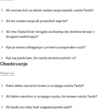
Ali moram biti za obisk restavracije lastnik vozila Tesla?
Ne. V restavraciji Tesla Diner so dobrodošli vsi obiskovalci.
Ali bo restavracija ob praznikih zaprta?
Ne. Restavracija je brez izjem odprta sedem dni v tednu.
Ali ima Tesla Diner dvigalo za dostop do strešne terase v
Opomba:
delovni čas se lahko spremeni.
drugem nadstropju?
Da. V restavraciji Tesla Diner je na voljo dvigalo, s katerim
lahko pridete do strešne terase in iz nje.
Kje je mesto odlaganja v primeru souporabe vozil?
Priporočeno mesto za odlaganje v primeru souporabe vozil je
dovoz N Orange.
Kje naj parkiram, če vozila ne bom polnil/-a?
Obedovanje
V bližini so parkirne hiše in parkirišča na ulici.
Pokaži vse
Kako lahko naročim hrano iz svojega vozila Tesla?
Hrano iz svojega vozila naročite tako, da na zaslonu na dotik v
svojem vozilu odprete aplikacijo Tesla Diner.
Ali lahko naročim iz svojega vozila, če nimam vozila Tesla?
Ne. Lahko pa svoje naročilo oddate v restavraciji na blagajni,
kjer lahko hrano pojeste v restavraciji ali pa jo vzamete s sabo.
Ali bodo na voljo tudi vegetarijanske jedi?