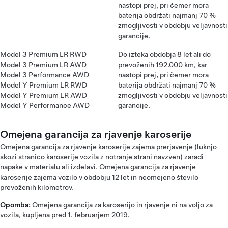
nastopi prej, pri čemer mora
baterija obdržati najmanj 70 %
zmogljivosti v obdobju veljavnosti
garancije.
Model 3 Premium LR RWD
Do izteka obdobja 8 let ali do
Model 3 Premium LR AWD
prevoženih 192.000 km, kar
Model 3 Performance AWD
nastopi prej, pri čemer mora
Model Y Premium LR RWD
baterija obdržati najmanj 70 %
Model Y Premium LR AWD
zmogljivosti v obdobju veljavnosti
Model Y Performance AWD
garancije.
Omejena garancija za rjavenje karoserije
Omejena garancija za rjavenje karoserije zajema prerjavenje (luknjo
skozi stranico karoserije vozila z notranje strani navzven) zaradi
napake v materialu ali izdelavi. Omejena garancija za rjavenje
karoserije zajema vozilo v obdobju 12 let in neomejeno število
prevoženih kilometrov.
Opomba:
Omejena garancija za karoserijo in rjavenje ni na voljo za
vozila, kupljena pred 1. februarjem 2019.