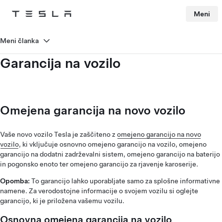
Meni
Tesla
Skip to main content
Meni članka
Garancija na vozilo
Omejena garancija na novo vozilo
Vaše novo vozilo Tesla je zaščiteno z
omejeno garancijo na novo
vozilo
, ki vključuje osnovno omejeno garancijo na vozilo, omejeno
garancijo na dodatni zadrževalni sistem, omejeno garancijo na baterijo
in pogonsko enoto ter omejeno garancijo za rjavenje karoserije.
Opomba:
To garancijo lahko uporabljate samo za splošne informativne
namene. Za verodostojne informacije o svojem vozilu si oglejte
garancijo, ki je priložena vašemu vozilu.
Osnovna omejena garancija na vozilo