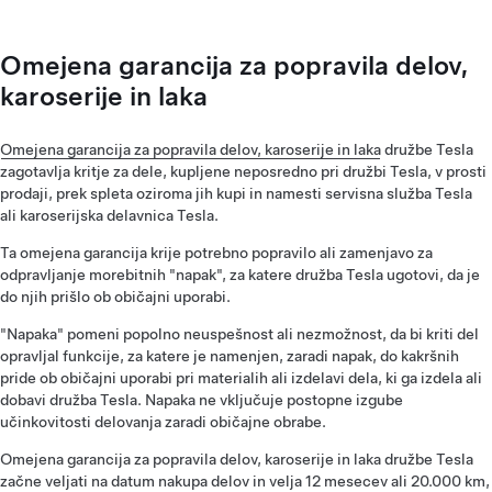
Omejena garancija za popravila delov,
karoserije in laka
Omejena garancija za popravila delov, karoserije in laka
družbe Tesla
zagotavlja kritje za dele, kupljene neposredno pri družbi Tesla, v prosti
prodaji, prek spleta oziroma jih kupi in namesti servisna služba Tesla
ali karoserijska delavnica Tesla.
Ta omejena garancija krije potrebno popravilo ali zamenjavo za
odpravljanje morebitnih "napak", za katere družba Tesla ugotovi, da je
do njih prišlo ob običajni uporabi.
"Napaka" pomeni popolno neuspešnost ali nezmožnost, da bi kriti del
opravljal funkcije, za katere je namenjen, zaradi napak, do kakršnih
pride ob običajni uporabi pri materialih ali izdelavi dela, ki ga izdela ali
dobavi družba Tesla. Napaka ne vključuje postopne izgube
učinkovitosti delovanja zaradi običajne obrabe.
Omejena garancija za popravila delov, karoserije in laka družbe Tesla
začne veljati na datum nakupa delov in velja 12 mesecev ali 20.000 km,