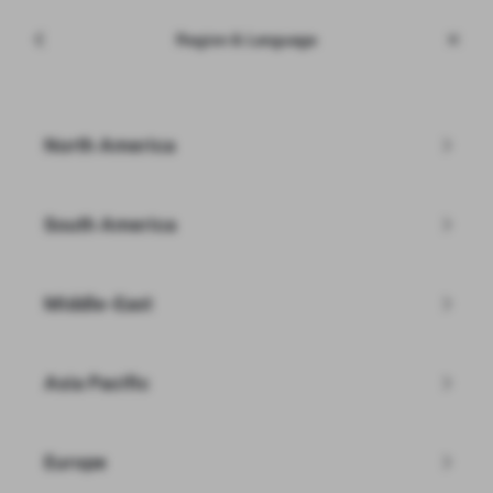
Meny
Tesla
Region & Language
Skip to main content
Certified Pre-Owned
Ange postnummer
North America
Filter
South America
Middle-East
Hittar du inte den Tesla du letar
efter?
Asia Pacific
Bläddra bland befintliga bilar i lager
Europe
Bygg din anpassade Model Y