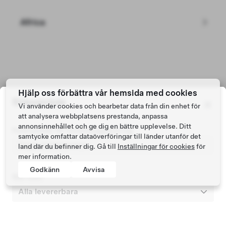
Africa
Tesla © 2026
Hjälp oss förbättra vår hemsida med cookies
Sökområde
Integritet & juridisk information
Vi använder cookies och bearbetar data från din enhet för
att analysera webbplatsens prestanda, anpassa
annonsinnehållet och ge dig en bättre upplevelse. Ditt
Postnummer för fordonsregistrering
samtycke omfattar dataöverföringar till länder utanför det
land där du befinner dig. Gå till
Inställningar för cookies
för
mer information.
Godkänn
Avvisa
Sök inom