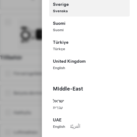
Skattereduktion tillgängligt
Sverige
Svenska
2 450 kr
Suomi
Mobile Connector
Suomi
Praktisk när du är iväg på långa
resor.
Türkiye
Skattereduktion tillgängligt
Türkçe
Tillbehör
Läs mer
United Kingdom
English
Förvaringslådor för mittkonsol
380 kr
Middle-East
Belysta dörrtrösklar
2 783 kr
ישראל
עִברִית
Hatthylla
1 650 kr
UAE
English
اَلْعَرَبِيَّةُ
Luftmadrass
2 790 kr