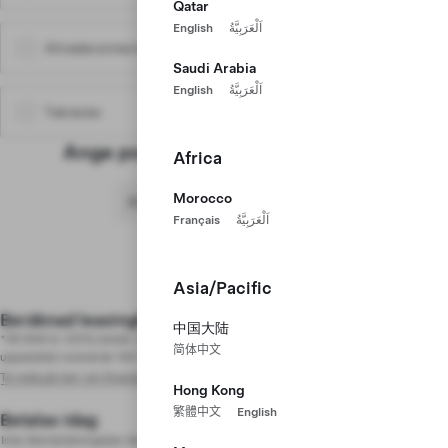
Qatar
English
اَلْعَرَبِيَّةُ
Allvädersinteriörmatta
2 730 kr
Saudi Arabia
English
اَلْعَرَبِيَّةُ
Takräcke
6 230 kr
Ange postnummer för registrering
Africa
Morocco
Français
اَلْعَرَبِيَّةُ
Spara din design
Model Y Bakhjulsdrift
Visa prisinformation
490 810 kr
Asia/Pacific
Pearl White
Inkluderat
18" Aperture-fälgar
Inkluderat
Beräknad leasingkostnad
3 017 kr /mån.
中国大陆
Helsvart interiör
Inkluderat
*35 999 kr (10%) betalt, 60 månader, 10 000 kilometer, 0,99% nominell ränta,
简体中文
Interiör med fem säten
Inkluderat
uppskattat restvärde 154 797 kr, Alla belopp är ex. moms
Autopilot
Inkluderat
Ta reda på mer om finansiering
Hong Kong
Dragkrok
Inkluderat
繁體中文
English
30-dagars provperiod för Premium Connectivity
Inkluderat
Betalas idag
2 500 kr
Icke återbetalningsbar beställningsavgift
Fordonspris
490 810 kr