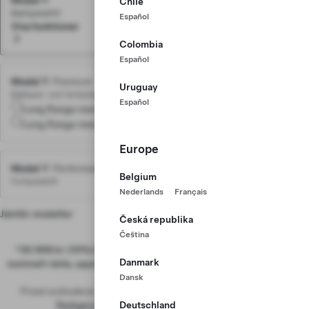
Model Y
3 017 kr
Chile
/mån.
Bakhjulsdrift
Español
Visa funktioner
Colombia
Español
Model Y
Premium
Från 5 040 kr
/mån.
Uruguay
Bakhjuls- och fyrhjulsdrift
Español
Long Range med bakhjulsdrift
5 040 kr
/mån.
Long Range med fyrhjulsdrift
4 136 kr
/mån.
Europe
Model Y
Performance
5 905 kr
/mån.
Belgium
Fyrhjulsdrift
Nederlands
Français
Jämför modeller
Česká republika
Čeština
*35 999 kr (10%) betalt, 60 månader, 10 000 kilometer, 0,99%
Danmark
nominell ränta, uppskattat restvärde 154 797 kr, Alla belopp är ex.
moms
Dansk
Priset exkluderar uppsk. bränslebesparingar på 1 842 kr /mån.
Redigera finansieringsvillkor och besparingar
Deutschland