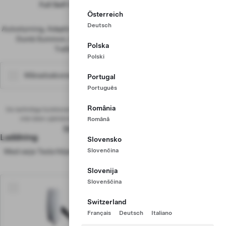
Full Self-Driving-förmåga innehåller ett antal
Österreich
förarassistansfunktioner:
Deutsch
Autostyrning, Adaptiv farthållare, Filbyte, Navigera med Autostyrning,
Dumb Summon, Actually Smart Summon, Autoparkering och
Polska
Trafikljus- och stoppskyltsassistans.
Polski
990 kr /mån.
Månadsabonnemang
Portugal
Português
România
De befintliga funktionerna kräver aktiv övervakning från förarens sida och gör
inte bilen självkörande. Tekniska begränsningar kan förekomma. Se
Română
ägarhandboken
för mer information.
Laddning
Läs mer
Slovensko
Slovenčina
Med varje Tesla följer tillgång till det största globala Supercharging-
nätverket
Slovenija
Slovenščina
6 400 kr
Wall Connector
Switzerland
Vår rekommenderade
Français
Deutsch
Italiano
hemladdningslösning.