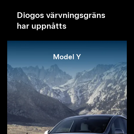
Diogos värvningsgräns
har uppnåtts
Model Y