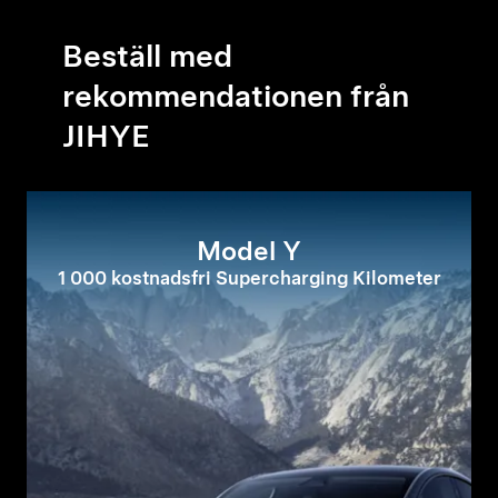
Beställ med
rekommendationen från
JIHYE
Model Y
1 000 kostnadsfri Supercharging Kilometer